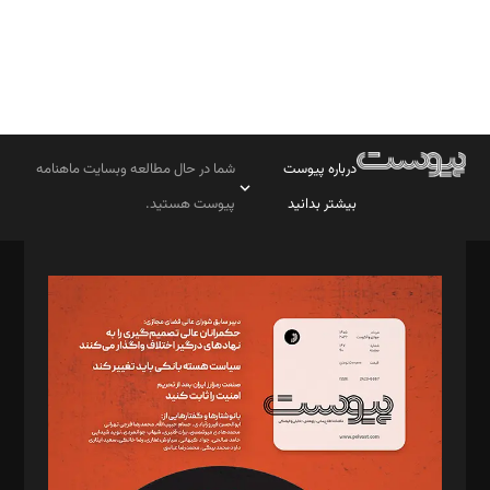
درباره پیوست
شما در حال مطالعه وبسایت ماهنامه
بیشتر بدانید
پیوست هستید.
صاحب امتیاز: موسسه پرسش (پویندگان راز ستاره شمال)
مدیر مسئول: محمدباقر اثنی‌عشری
سردبیر: مهرک محمودی
دبیر تحریریه: میثم قاسمی
د‌بیر ناداستان: سمانه سمیع
د‌بیر خدمت و تجارت: ابوالفضل رجبی
د‌بیر حقوق فناوری: حسام‌الدین ایپکچی
د‌بیر پیوست جهان: مینا پاکدل