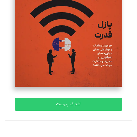
تحریریه
یسنا امان‌پور
تحریریه
ملینا جعفری
تحریریه
مصطفی مسجدی آرانی
تحریریه
اشتراک پیوست
بابک نقاش
تحریریه