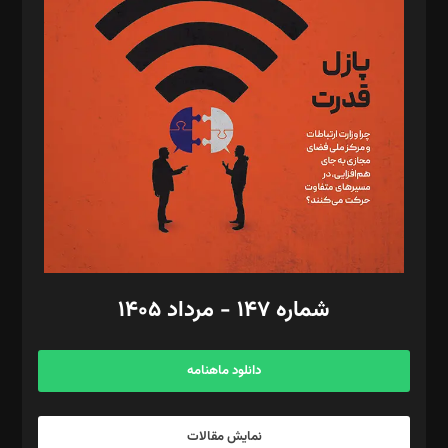
د‌بیر تحریریه آنلاین: بابک نقاش
تحریریه‌: مجتبی محمود‌ی، آرش برهمند، یسنا امان‌پور، سروش کرمیان،
مصطفی مسجدی آرانی، ابوالفضل رجبی، زهرا فکرانه، فائزه فتحی
رستمی،مصطفی باستان
ویرایش: نگار استاد‌‌آقا
طراح یونیفرم: مجید توکلی
فیلمبرداری و عکاسی: امیر شفیعی، مانی لطفی زاده
گرافیک و صفحه‌آرایی: سید‌سبحان‌علی ثابت
مد‌یر توسعه تجاری: کامبیز برید‌
امور مالی: شاپور رهبری، محمد‌ کاظمی‌نیا
امور اد‌اری: راضیه محمود‌ی
شماره ۱۴۷ - مرداد ۱۴۰۵
مرکز تماس: ۰۲۱۴۲۸۲۴۰۰۰
آگهی و مشترکین: ۰۹۱۹۹۹۹۰۴۵۴
دانلود ماهنامه
نمایش مقالات