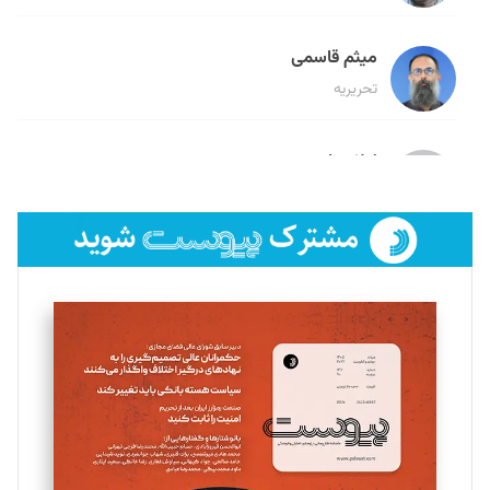
میثم قاسمی
تحریریه
لیلا حنارود
تحریریه
فائزه فتحی رستمی
تحریریه
سروش کرمیان
تحریریه
مینا پاکدل