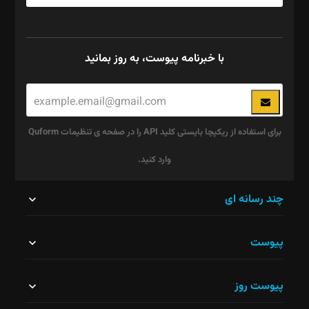
با خبرنامه پیوست، به روز بمانید
برای استفاده از ریکپچا بایستی کلید API را در صفحه ی تنظیمات Quform
وارد کنید.
این
چند رسانه ای
قسمت
پیوست
نباید
خالی
پیوست روز
رها