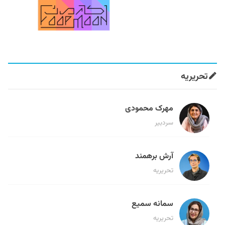
تحریریه
مهرک محمودی
سردبیر
آرش برهمند
تحریریه
سمانه سمیع
تحریریه