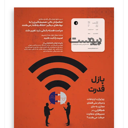
تحریریه
سروش کرمیان
تحریریه
مینا پاکدل
تحریریه
یسنا امان‌پور
تحریریه
ملینا جعفری
تحریریه