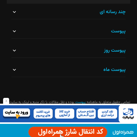
این
چند رسانه ای
قسمت
پیوست
نباید
خالی
پیوست روز
رها
شود.
پیوست ماه
x
تمامی حقوق متعلق به ماهنامه
پیوست
بوده و نقل مقالات با ذکر منبع و لینک به سایت
ماهنامه آزاد است