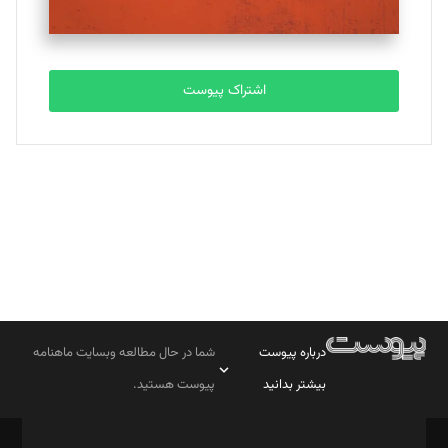
مصطفی مسجدی آرانی
تحریریه
اشتراک پیوست
بابک نقاش
تحریریه
درباره پیوست
شما در حال مطالعه وبسایت ماهنامه
بیشتر بدانید
پیوست هستید.
صاحب امتیاز: موسسه پرسش (پویندگان راز ستاره شمال)