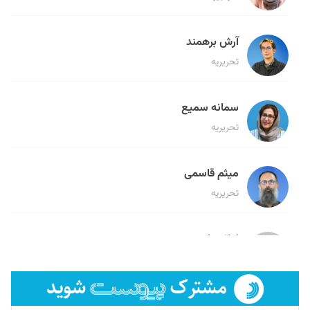
آرش برهمند
تحریریه
سمانه سمیع
تحریریه
میثم قاسمی
تحریریه
لیلا حنارود
تحریریه
فائزه فتحی رستمی