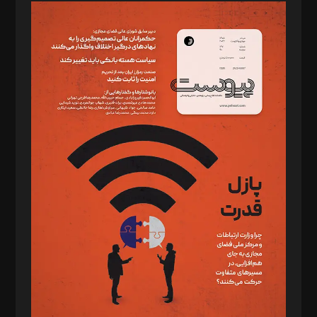
مدیر مسئول: محمدباقر اثنی‌عشری
سردبیر: مهرک محمودی
دبیر تحریریه: میثم قاسمی
د‌بیر ناداستان: سمانه سمیع
د‌بیر خدمت و تجارت: ابوالفضل رجبی
د‌بیر حقوق فناوری: حسام‌الدین ایپکچی
د‌بیر پیوست جهان: مینا پاکدل
د‌بیر تحریریه آنلاین: بابک نقاش
تحریریه‌: مجتبی محمود‌ی، آرش برهمند، یسنا امان‌پور، سروش کرمیان،
مصطفی مسجدی آرانی، ابوالفضل رجبی، زهرا فکرانه، فائزه فتحی
رستمی،مصطفی باستان
ویرایش: نگار استاد‌‌آقا
طراح یونیفرم: مجید توکلی
فیلمبرداری و عکاسی: امیر شفیعی، مانی لطفی زاده
گرافیک و صفحه‌آرایی: سید‌سبحان‌علی ثابت
مد‌یر توسعه تجاری: کامبیز برید‌