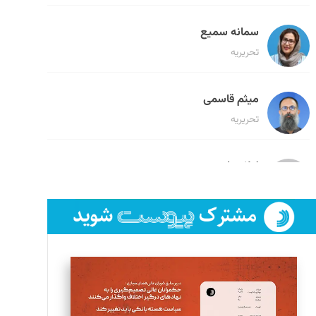
سمانه سمیع
تحریریه
میثم قاسمی
تحریریه
لیلا حنارود
تحریریه
فائزه فتحی رستمی
تحریریه
سروش کرمیان