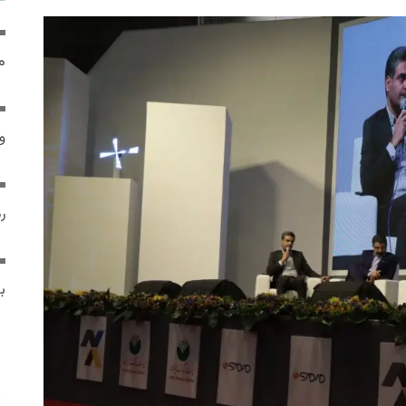
م
و 
رم
ب