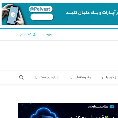
ورود
ثبت نام
رز دیجیتال
چندرسانه‌ای
درباره پیوست