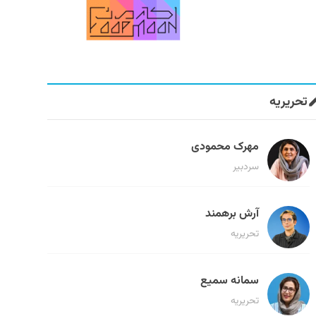
تحریریه
مهرک محمودی
سردبیر
آرش برهمند
تحریریه
سمانه سمیع
تحریریه