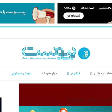
صاد دیجیتال
فناوری
بازار سرمایه
هوش مصنوعی
ا