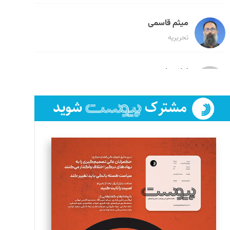
میثم قاسمی
تحریریه
لیلا حنارود
تحریریه
فائزه فتحی رستمی
تحریریه
سروش کرمیان
تحریریه
مینا پاکدل