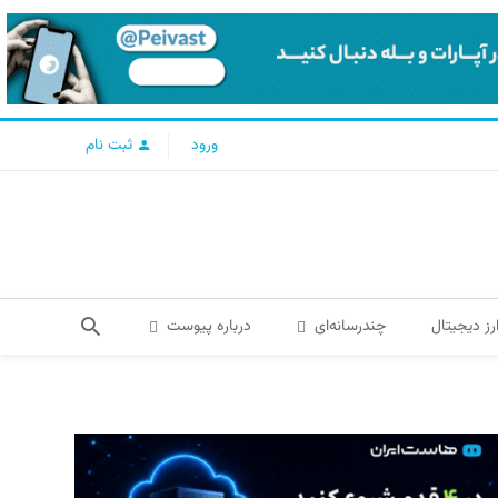
ورود
ثبت نام
رز دیجیتال
چندرسانه‌ای
درباره پیوست