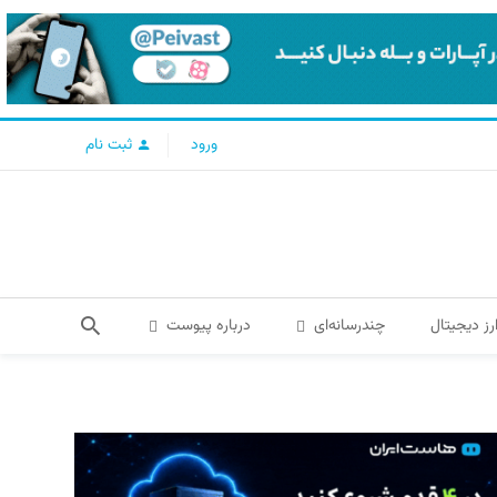
ورود
ثبت نام
رز دیجیتال
چندرسانه‌ای
درباره پیوست