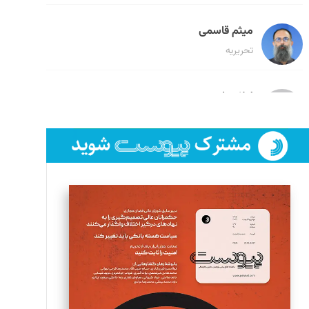
میثم قاسمی
تحریریه
لیلا حنارود
تحریریه
فائزه فتحی رستمی
تحریریه
سروش کرمیان
تحریریه
مینا پاکدل