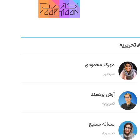
تحریریه
مهرک محمودی
سردبیر
آرش برهمند
تحریریه
سمانه سمیع
تحریریه