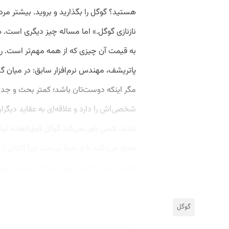
هستید؟ گوگل را بگذارید و بروید. بیشتر مر
نازنازی گوگل.» اما مساله چیز دیگری است. 
به قیمت آن چیزی که از همه مهم‌تر است. ر
پاتریشف، مهندس نرم‌افزار سابق: در میان گ
مگر اینکه دوست‌تان باشد؛ کمتر بحث و جد
شخصی‌اش را دارد و علاقه‌ای به عقاید دیگران
باشد. کسی باور نمی‌کند گوگل فوق‌العاده نب
محق می‌دانند تا از شما بپرسند چرا کارتان ر
اصرار دارند که همه چیز باید عالی باشد. هیچ
گوگل