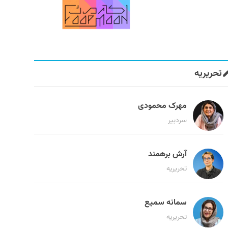
تحریریه
مهرک محمودی
سردبیر
آرش برهمند
تحریریه
سمانه سمیع
تحریریه