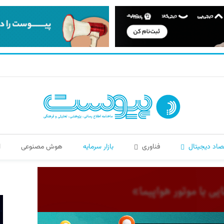
صاد دیجیتال
فناوری
بازار سرمایه
هوش مصنوعی
ا