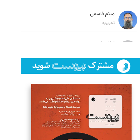
میثم قاسمی
تحریریه
لیلا حنارود
تحریریه
فائزه فتحی رستمی
تحریریه
سروش کرمیان
تحریریه
مینا پاکدل