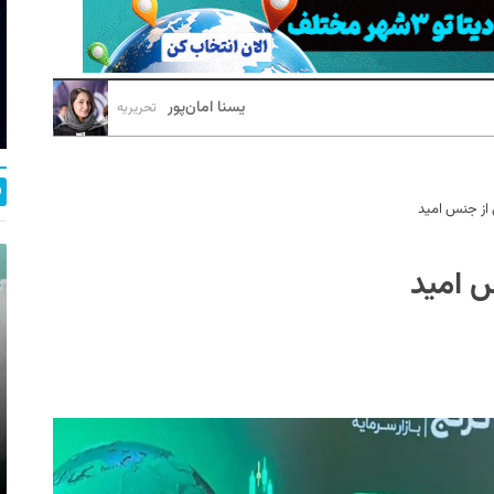
یسنا امان‌پور
تحریریه
ی از جنس امید
س امید