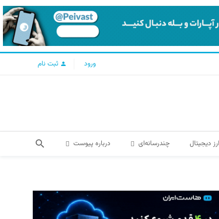
ورود
ثبت نام
رز دیجیتال
چندرسانه‌ای
درباره پیوست