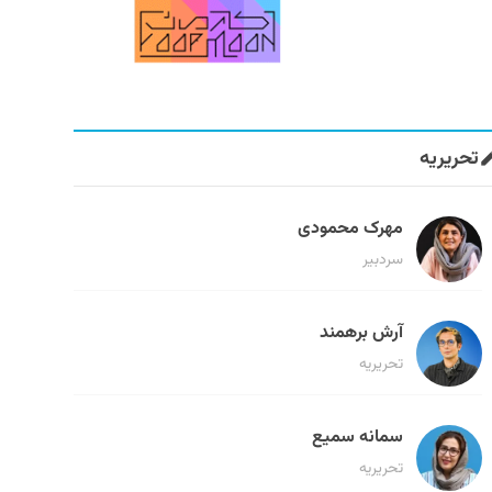
تحریریه
مهرک محمودی
سردبیر
آرش برهمند
تحریریه
سمانه سمیع
تحریریه