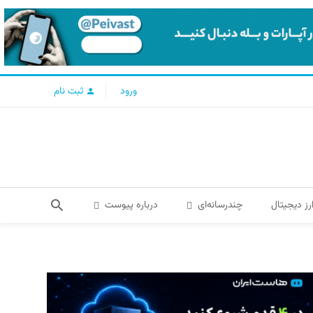
ورود
ثبت نام
رز دیجیتال
چندرسانه‌ای
درباره پیوست