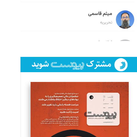
میثم قاسمی
تحریریه
لیلا حنارود
تحریریه
فائزه فتحی رستمی
تحریریه
سروش کرمیان
تحریریه
مینا پاکدل