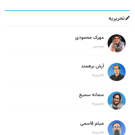
تحریریه
مهرک محمودی
سردبیر
آرش برهمند
تحریریه
سمانه سمیع
تحریریه
میثم قاسمی
تحریریه