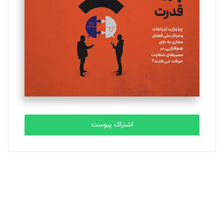
تحریریه
ملینا جعفری
تحریریه
مصطفی مسجدی آرانی
تحریریه
اشتراک پیوست
بابک نقاش
تحریریه