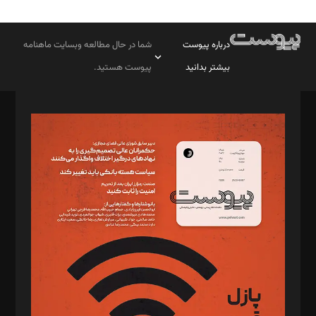
درباره پیوست
شما در حال مطالعه وبسایت ماهنامه
بیشتر بدانید
پیوست هستید.
صاحب امتیاز: موسسه پرسش (پویندگان راز ستاره شمال)
مدیر مسئول: محمدباقر اثنی‌عشری
سردبیر: مهرک محمودی
دبیر تحریریه: میثم قاسمی
د‌بیر ناداستان: سمانه سمیع
د‌بیر خدمت و تجارت: ابوالفضل رجبی
د‌بیر حقوق فناوری: حسام‌الدین ایپکچی
د‌بیر پیوست جهان: مینا پاکدل
د‌بیر تحریریه آنلاین: بابک نقاش
تحریریه‌: مجتبی محمود‌ی، آرش برهمند، یسنا امان‌پور، سروش کرمیان،
مصطفی مسجدی آرانی، ابوالفضل رجبی، زهرا فکرانه، فائزه فتحی