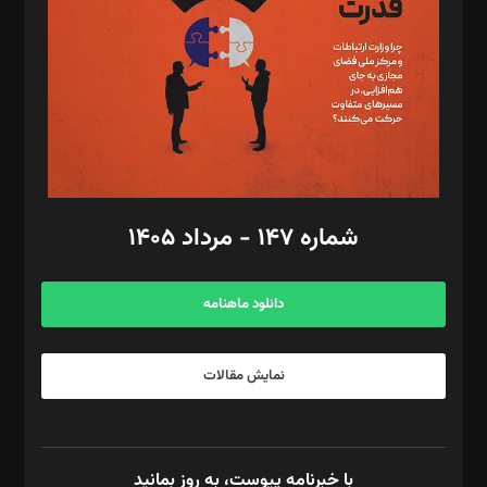
رستمی،مصطفی باستان
ویرایش: نگار استاد‌‌آقا
طراح یونیفرم: مجید توکلی
فیلمبرداری و عکاسی: امیر شفیعی، مانی لطفی زاده
گرافیک و صفحه‌آرایی: سید‌سبحان‌علی ثابت
مد‌یر توسعه تجاری: کامبیز برید‌
امور مالی: شاپور رهبری، محمد‌ کاظمی‌نیا
امور اد‌اری: راضیه محمود‌ی
شماره ۱۴۷ - مرداد ۱۴۰۵
مرکز تماس: ۰۲۱۴۲۸۲۴۰۰۰
آگهی و مشترکین: ۰۹۱۹۹۹۹۰۴۵۴
دانلود ماهنامه
نمایش مقالات
با خبرنامه پیوست، به روز بمانید