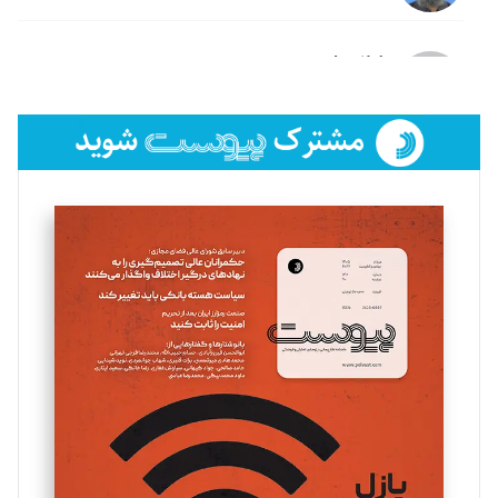
لیلا حنارود
تحریریه
فائزه فتحی رستمی
تحریریه
سروش کرمیان
تحریریه
مینا پاکدل
تحریریه
یسنا امان‌پور