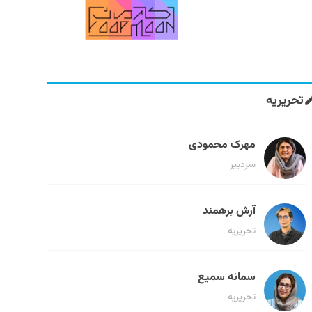
تحریریه
مهرک محمودی
سردبیر
آرش برهمند
تحریریه
سمانه سمیع
تحریریه