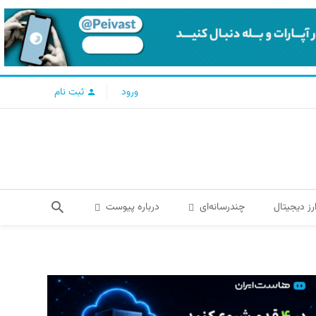
ورود
ثبت نام
رز دیجیتال
چندرسانه‌ای
درباره پیوست