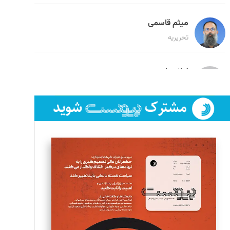
میثم قاسمی
تحریریه
لیلا حنارود
تحریریه
فائزه فتحی رستمی
تحریریه
سروش کرمیان
تحریریه
مینا پاکدل