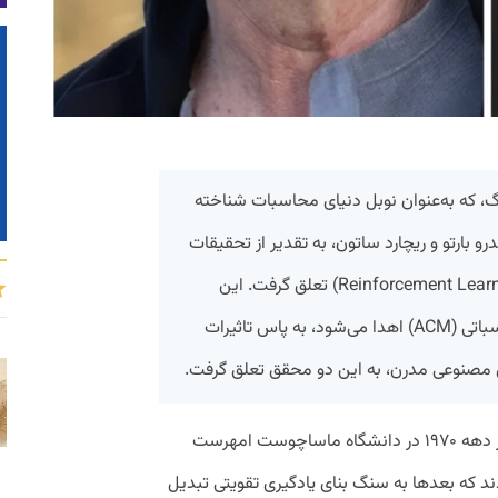
گ، که به‌عنوان نوبل دنیای محاسبات شناخته
 بارتو و ریچارد ساتون، به تقدیر از تحقیقات
پیشگامانه آن‌ها در یادگیری تقویتی (Reinforcement Learning) تعلق گرفت. این
جایزه که توسط انجمن ماشین‌های محاسباتی (ACM) اهدا می‌شود، به پاس تاثیرات
 مصنوعی مدرن، به این دو محقق تعلق گرفت.
به گزارش پیوست، بارتو و ساتون که در اواخر دهه ۱۹۷۰ در دانشگاه ماساچوست امهرست
د که بعدها به سنگ بنای یادگیری تقویتی تبدیل