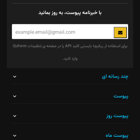
با خبرنامه پیوست، به روز بمانید
برای استفاده از ریکپچا بایستی کلید API را در صفحه ی تنظیمات Quform
وارد کنید.
این
چند رسانه ای
قسمت
پیوست
نباید
خالی
پیوست روز
رها
شود.
پیوست ماه