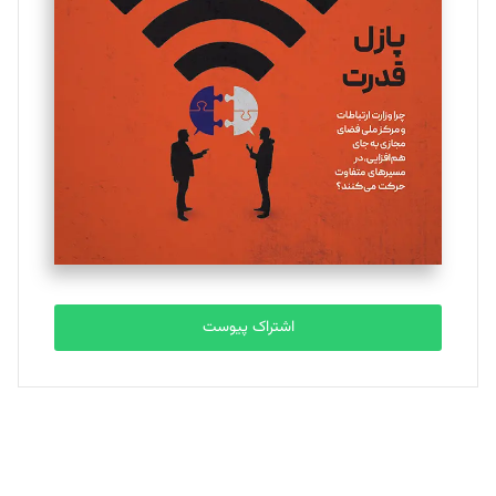
یسنا امان‌پور
تحریریه
ملینا جعفری
تحریریه
مصطفی مسجدی آرانی
تحریریه
اشتراک پیوست
بابک نقاش
تحریریه