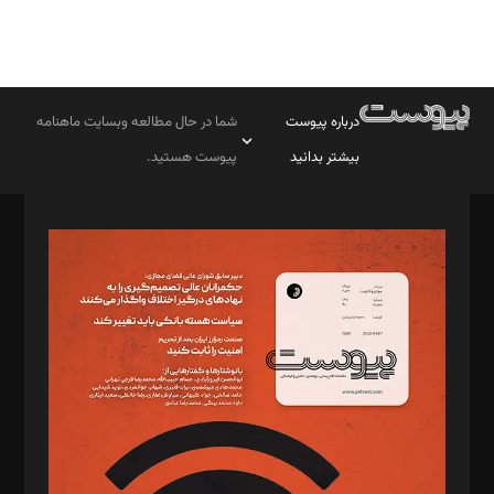
درباره پیوست
شما در حال مطالعه وبسایت ماهنامه
بیشتر بدانید
پیوست هستید.
صاحب امتیاز: موسسه پرسش (پویندگان راز ستاره شمال)
مدیر مسئول: محمدباقر اثنی‌عشری
سردبیر: مهرک محمودی
دبیر تحریریه: میثم قاسمی
د‌بیر ناداستان: سمانه سمیع
د‌بیر خدمت و تجارت: ابوالفضل رجبی
د‌بیر حقوق فناوری: حسام‌الدین ایپکچی
د‌بیر پیوست جهان: مینا پاکدل
د‌بیر تحریریه آنلاین: بابک نقاش
تحریریه‌: مجتبی محمود‌ی، آرش برهمند، یسنا امان‌پور، سروش کرمیان،