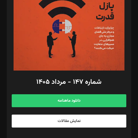
مصطفی مسجدی آرانی، ابوالفضل رجبی، زهرا فکرانه، فائزه فتحی
رستمی،مصطفی باستان
ویرایش: نگار استاد‌‌آقا
طراح یونیفرم: مجید توکلی
فیلمبرداری و عکاسی: امیر شفیعی، مانی لطفی زاده
گرافیک و صفحه‌آرایی: سید‌سبحان‌علی ثابت
مد‌یر توسعه تجاری: کامبیز برید‌
امور مالی: شاپور رهبری، محمد‌ کاظمی‌نیا
امور اد‌اری: راضیه محمود‌ی
شماره ۱۴۷ - مرداد ۱۴۰۵
مرکز تماس: ۰۲۱۴۲۸۲۴۰۰۰
آگهی و مشترکین: ۰۹۱۹۹۹۹۰۴۵۴
دانلود ماهنامه
نمایش مقالات