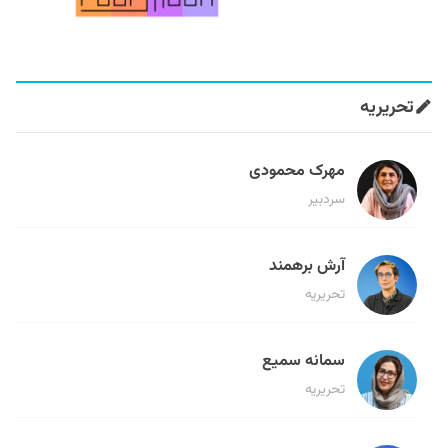
تحریریه
مهرک محمودی
سردبیر
آرش برهمند
تحریریه
سمانه سمیع
تحریریه