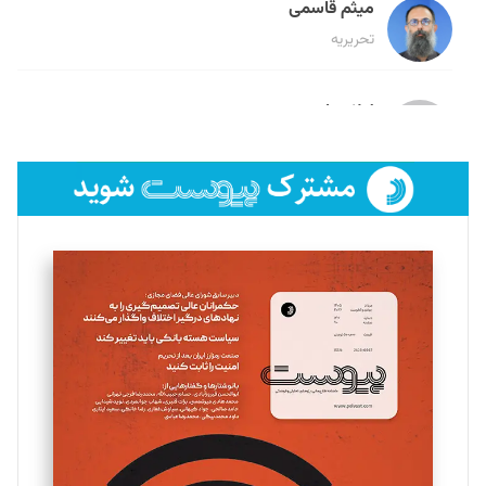
میثم قاسمی
تحریریه
لیلا حنارود
تحریریه
فائزه فتحی رستمی
تحریریه
سروش کرمیان
تحریریه
مینا پاکدل
تحریریه