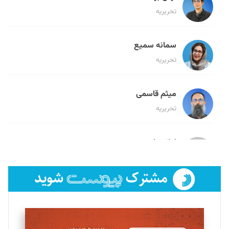
تحریریه
سمانه سمیع
تحریریه
میثم قاسمی
تحریریه
لیلا حنارود
تحریریه
فائزه فتحی رستمی
تحریریه