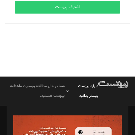
اشتراک پیوست
بابک نقاش
تحریریه
درباره پیوست
شما در حال مطالعه وبسایت ماهنامه
بیشتر بدانید
پیوست هستید.
صاحب امتیاز: موسسه پرسش (پویندگان راز ستاره شمال)
مدیر مسئول: محمدباقر اثنی‌عشری
سردبیر: مهرک محمودی