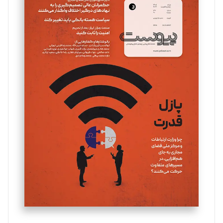
سروش کرمیان
تحریریه
مینا پاکدل
تحریریه
یسنا امان‌پور
تحریریه
ملینا جعفری
تحریریه
مصطفی مسجدی آرانی
تحریریه