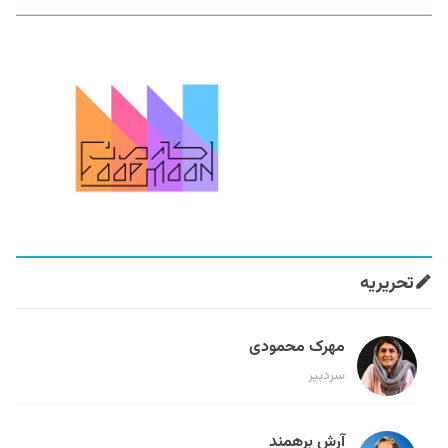
تحریریه
مهرک محمودی
سردبیر
آرش برهمند