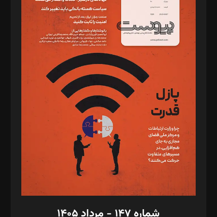
دبیر تحریریه: میثم قاسمی
د‌بیر ناداستان: سمانه سمیع
د‌بیر خدمت و تجارت: ابوالفضل رجبی
د‌بیر حقوق فناوری: حسام‌الدین ایپکچی
د‌بیر پیوست جهان: مینا پاکدل
د‌بیر تحریریه آنلاین: بابک نقاش
تحریریه‌: مجتبی محمود‌ی، آرش برهمند، یسنا امان‌پور، سروش کرمیان،
مصطفی مسجدی آرانی، ابوالفضل رجبی، زهرا فکرانه، فائزه فتحی
رستمی،مصطفی باستان
ویرایش: نگار استاد‌‌آقا
طراح یونیفرم: مجید توکلی
فیلمبرداری و عکاسی: امیر شفیعی، مانی لطفی زاده
گرافیک و صفحه‌آرایی: سید‌سبحان‌علی ثابت
مد‌یر توسعه تجاری: کامبیز برید‌
امور مالی: شاپور رهبری، محمد‌ کاظمی‌نیا
امور اد‌اری: راضیه محمود‌ی
شماره ۱۴۷ - مرداد ۱۴۰۵