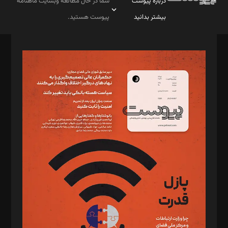
درباره پیوست
شما در حال مطالعه وبسایت ماهنامه
بیشتر بدانید
پیوست هستید.
صاحب امتیاز: موسسه پرسش (پویندگان راز ستاره شمال)
مدیر مسئول: محمدباقر اثنی‌عشری
سردبیر: مهرک محمودی
دبیر تحریریه: میثم قاسمی
د‌بیر ناداستان: سمانه سمیع
د‌بیر خدمت و تجارت: ابوالفضل رجبی
د‌بیر حقوق فناوری: حسام‌الدین ایپکچی
د‌بیر پیوست جهان: مینا پاکدل
د‌بیر تحریریه آنلاین: بابک نقاش
تحریریه‌: مجتبی محمود‌ی، آرش برهمند، یسنا امان‌پور، سروش کرمیان،
مصطفی مسجدی آرانی، ابوالفضل رجبی، زهرا فکرانه، فائزه فتحی
رستمی،مصطفی باستان
ویرایش: نگار استاد‌‌آقا
طراح یونیفرم: مجید توکلی