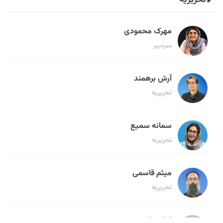
مهرک محمودی
سردبیر
آرش برهمند
تحریریه
سمانه سمیع
تحریریه
میثم قاسمی
تحریریه
لیلا حنارود