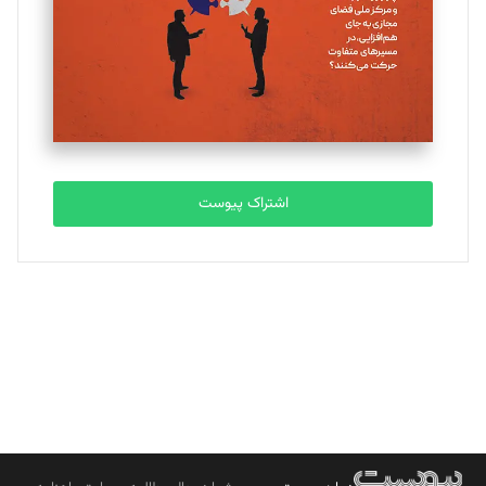
ملینا جعفری
تحریریه
مصطفی مسجدی آرانی
تحریریه
اشتراک پیوست
بابک نقاش
تحریریه