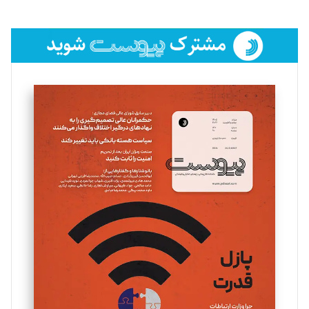
تحریریه
فائزه فتحی رستمی
تحریریه
سروش کرمیان
تحریریه
مینا پاکدل
تحریریه
یسنا امان‌پور
تحریریه