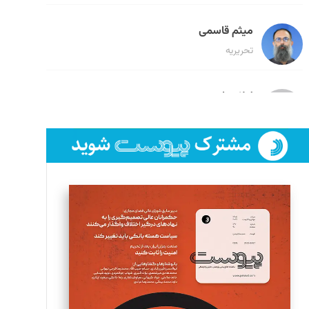
میثم قاسمی
تحریریه
لیلا حنارود
تحریریه
فائزه فتحی رستمی
تحریریه
سروش کرمیان
تحریریه
مینا پاکدل