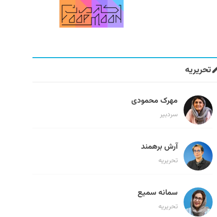
تحریریه
مهرک محمودی
سردبیر
آرش برهمند
تحریریه
سمانه سمیع
تحریریه