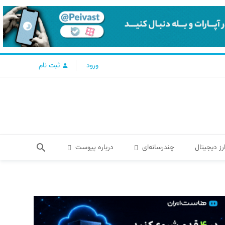
ورود
ثبت نام
رز دیجیتال
چندرسانه‌ای
درباره پیوست