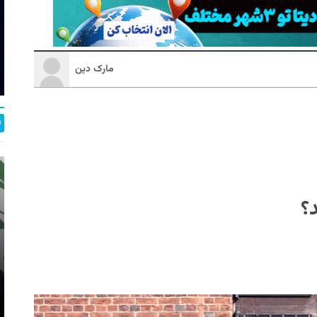
مارک دین
؟