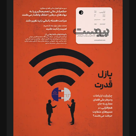
سردبیر: مهرک محمودی
دبیر تحریریه: میثم قاسمی
د‌بیر ناداستان: سمانه سمیع
د‌بیر خدمت و تجارت: ابوالفضل رجبی
د‌بیر حقوق فناوری: حسام‌الدین ایپکچی
د‌بیر پیوست جهان: مینا پاکدل
د‌بیر تحریریه آنلاین: بابک نقاش
تحریریه‌: مجتبی محمود‌ی، آرش برهمند، یسنا امان‌پور، سروش کرمیان،
مصطفی مسجدی آرانی، ابوالفضل رجبی، زهرا فکرانه، فائزه فتحی
رستمی،مصطفی باستان
ویرایش: نگار استاد‌‌آقا
طراح یونیفرم: مجید توکلی
فیلمبرداری و عکاسی: امیر شفیعی، مانی لطفی زاده
گرافیک و صفحه‌آرایی: سید‌سبحان‌علی ثابت
مد‌یر توسعه تجاری: کامبیز برید‌
امور مالی: شاپور رهبری، محمد‌ کاظمی‌نیا