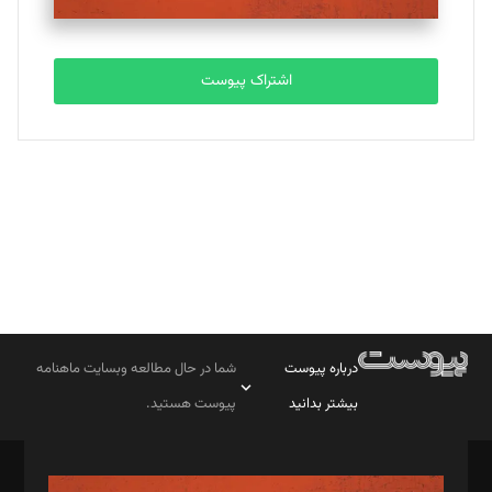
مصطفی مسجدی آرانی
تحریریه
اشتراک پیوست
بابک نقاش
تحریریه
درباره پیوست
شما در حال مطالعه وبسایت ماهنامه
بیشتر بدانید
پیوست هستید.
صاحب امتیاز: موسسه پرسش (پویندگان راز ستاره شمال)
مدیر مسئول: محمدباقر اثنی‌عشری