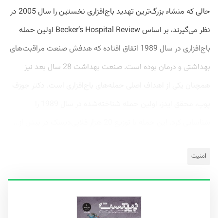
حالی که منشاء بزرگ‌ترین تهدید باج‌افزاری نخستین را سال 2005 در
نظر می‌گیرند، بر اساس Becker’s Hospital Review اولین حمله
باج‌افزاری در سال 1989 اتفاق افتاده که هدفش صنعت مراقبت‌های
بهداشتی و درمان بوده است. صنعت بهداشت 28 سال بعد نیز
همچنان یکی از اهداف اصلی حمله‌های باج‌افزاری است. دکتر جوزف
پوپ، محقق ایدز، اولین حمله شناخته‌شده در سال 1989 را
شناسایی کرد. این حمله با توزیع 20 هزار فلاپی‌دیسک در بیش از...
امنیت