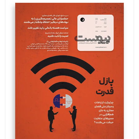
تحریریه
سروش کرمیان
تحریریه
مینا پاکدل
تحریریه
یسنا امان‌پور
تحریریه
ملینا جعفری
تحریریه