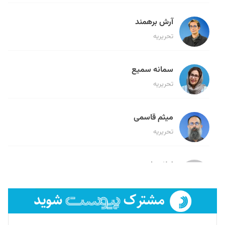
آرش برهمند
تحریریه
سمانه سمیع
تحریریه
میثم قاسمی
تحریریه
لیلا حنارود
تحریریه
فائزه فتحی رستمی