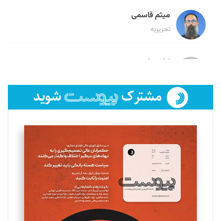
میثم قاسمی
تحریریه
لیلا حنارود
تحریریه
فائزه فتحی رستمی
تحریریه
سروش کرمیان
تحریریه
مینا پاکدل
تحریریه