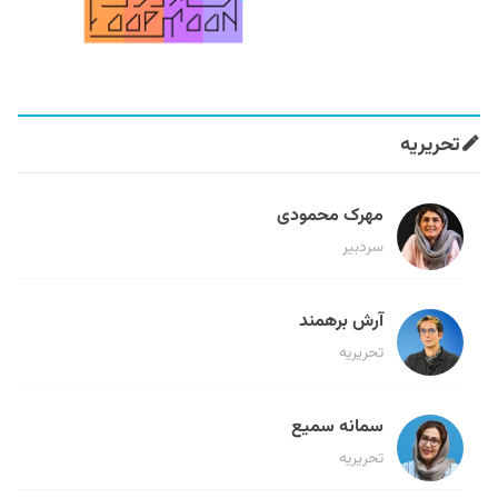
تحریریه
مهرک محمودی
سردبیر
آرش برهمند
تحریریه
سمانه سمیع
تحریریه