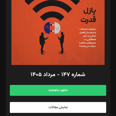
تحریریه‌: مجتبی محمود‌ی، آرش برهمند، یسنا امان‌پور، سروش کرمیان،
مصطفی مسجدی آرانی، ابوالفضل رجبی، زهرا فکرانه، فائزه فتحی
رستمی،مصطفی باستان
ویرایش: نگار استاد‌‌آقا
طراح یونیفرم: مجید توکلی
فیلمبرداری و عکاسی: امیر شفیعی، مانی لطفی زاده
گرافیک و صفحه‌آرایی: سید‌سبحان‌علی ثابت
مد‌یر توسعه تجاری: کامبیز برید‌
امور مالی: شاپور رهبری، محمد‌ کاظمی‌نیا
امور اد‌اری: راضیه محمود‌ی
شماره ۱۴۷ - مرداد ۱۴۰۵
مرکز تماس: ۰۲۱۴۲۸۲۴۰۰۰
آگهی و مشترکین: ۰۹۱۹۹۹۹۰۴۵۴
دانلود ماهنامه
نمایش مقالات