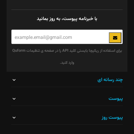
با خبرنامه پیوست، به روز بمانید
برای استفاده از ریکپچا بایستی کلید API را در صفحه ی تنظیمات Quform
وارد کنید.
این
چند رسانه ای
قسمت
پیوست
نباید
خالی
پیوست روز
رها