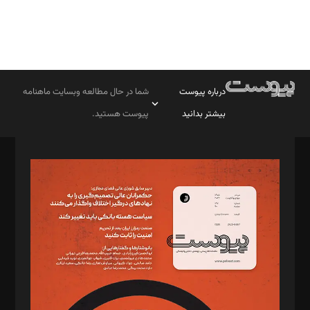
درباره پیوست
شما در حال مطالعه وبسایت ماهنامه
بیشتر بدانید
پیوست هستید.
صاحب امتیاز: موسسه پرسش (پویندگان راز ستاره شمال)
مدیر مسئول: محمدباقر اثنی‌عشری
سردبیر: مهرک محمودی
دبیر تحریریه: میثم قاسمی
د‌بیر ناداستان: سمانه سمیع
د‌بیر خدمت و تجارت: ابوالفضل رجبی
د‌بیر حقوق فناوری: حسام‌الدین ایپکچی
د‌بیر پیوست جهان: مینا پاکدل
د‌بیر تحریریه آنلاین: بابک نقاش