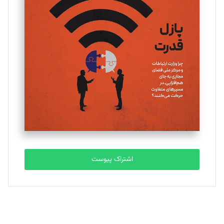
یسنا امان‌پور
تحریریه
ملینا جعفری
تحریریه
مصطفی مسجدی آرانی
تحریریه
اشتراک پیوست
بابک نقاش
تحریریه