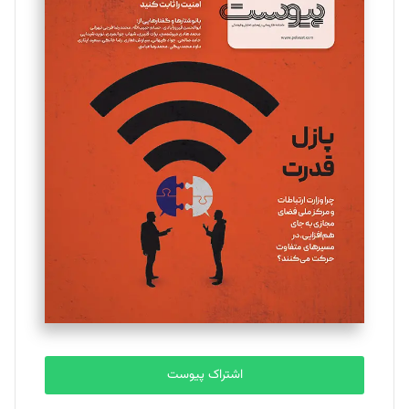
مینا پاکدل
تحریریه
یسنا امان‌پور
تحریریه
ملینا جعفری
تحریریه
مصطفی مسجدی آرانی
تحریریه
اشتراک پیوست
بابک نقاش