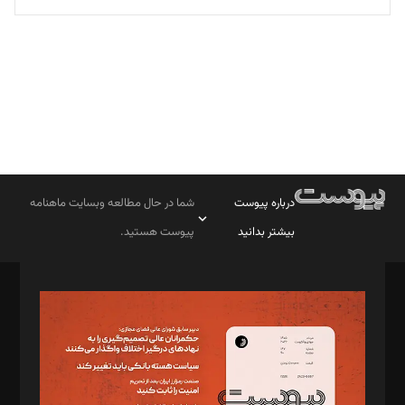
تحریریه
درباره پیوست
شما در حال مطالعه وبسایت ماهنامه
بیشتر بدانید
پیوست هستید.
صاحب امتیاز: موسسه پرسش (پویندگان راز ستاره شمال)
مدیر مسئول: محمدباقر اثنی‌عشری
سردبیر: مهرک محمودی
دبیر تحریریه: میثم قاسمی
د‌بیر ناداستان: سمانه سمیع
د‌بیر خدمت و تجارت: ابوالفضل رجبی