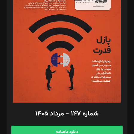
د‌بیر حقوق فناوری: حسام‌الدین ایپکچی
د‌بیر پیوست جهان: مینا پاکدل
د‌بیر تحریریه آنلاین: بابک نقاش
تحریریه‌: مجتبی محمود‌ی، آرش برهمند، یسنا امان‌پور، سروش کرمیان،
مصطفی مسجدی آرانی، ابوالفضل رجبی، زهرا فکرانه، فائزه فتحی
رستمی،مصطفی باستان
ویرایش: نگار استاد‌‌آقا
طراح یونیفرم: مجید توکلی
فیلمبرداری و عکاسی: امیر شفیعی، مانی لطفی زاده
گرافیک و صفحه‌آرایی: سید‌سبحان‌علی ثابت
مد‌یر توسعه تجاری: کامبیز برید‌
امور مالی: شاپور رهبری، محمد‌ کاظمی‌نیا
امور اد‌اری: راضیه محمود‌ی
شماره ۱۴۷ - مرداد ۱۴۰۵
مرکز تماس: ۰۲۱۴۲۸۲۴۰۰۰
آگهی و مشترکین: ۰۹۱۹۹۹۹۰۴۵۴
دانلود ماهنامه