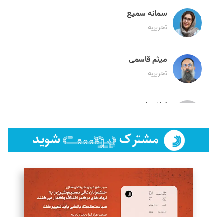
سمانه سمیع
تحریریه
میثم قاسمی
تحریریه
لیلا حنارود
تحریریه
فائزه فتحی رستمی
تحریریه
سروش کرمیان
تحریریه