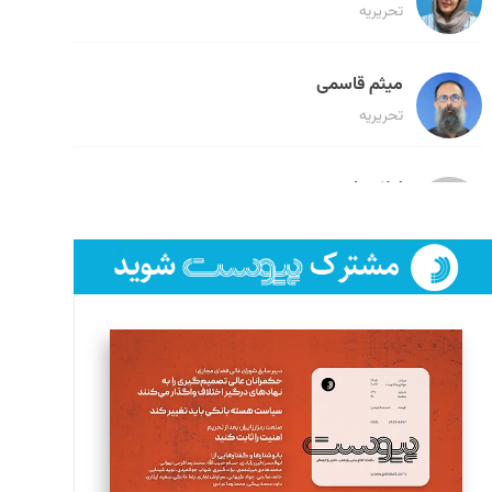
تحریریه
میثم قاسمی
تحریریه
لیلا حنارود
تحریریه
فائزه فتحی رستمی
تحریریه
سروش کرمیان
تحریریه