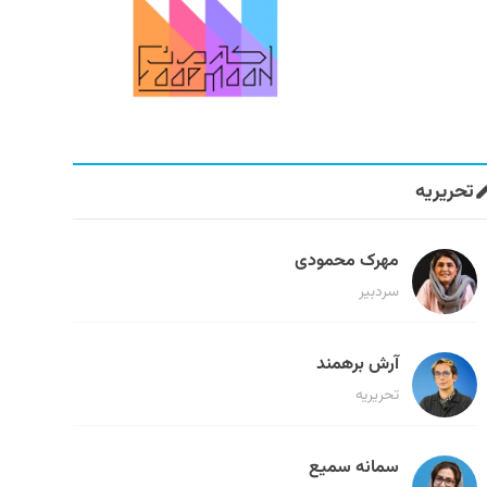
تحریریه
مهرک محمودی
سردبیر
آرش برهمند
تحریریه
سمانه سمیع