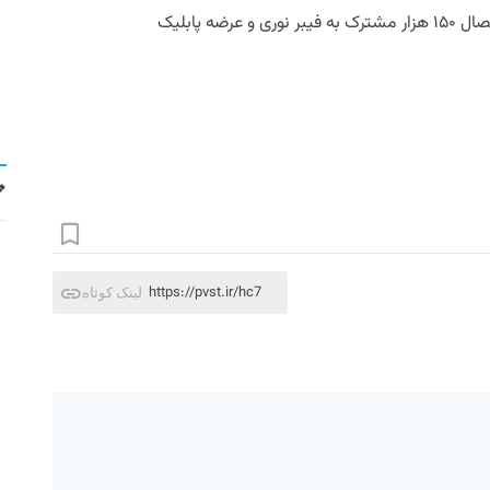
به گفته او، مخابرات تهران برای سال آینده اتصال ۱۵۰ هزار مشترک به فیبر نوری و عرضه پابلیک
https://pvst.ir/hc7
لینک کوتاه