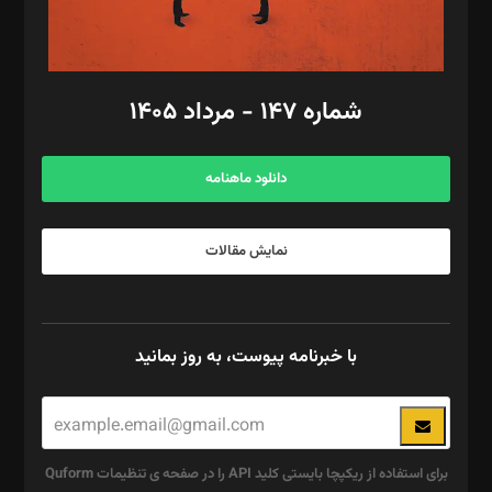
مد‌یر توسعه تجاری: کامبیز برید‌
امور مالی: شاپور رهبری، محمد‌ کاظمی‌نیا
امور اد‌اری: راضیه محمود‌ی
شماره ۱۴۷ - مرداد ۱۴۰۵
مرکز تماس: ۰۲۱۴۲۸۲۴۰۰۰
آگهی و مشترکین: ۰۹۱۹۹۹۹۰۴۵۴
دانلود ماهنامه
نمایش مقالات
با خبرنامه پیوست، به روز بمانید
برای استفاده از ریکپچا بایستی کلید API را در صفحه ی تنظیمات Quform