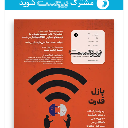
فائزه فتحی رستمی
تحریریه
سروش کرمیان
تحریریه
مینا پاکدل
تحریریه
یسنا امان‌پور
تحریریه
ملینا جعفری
تحریریه