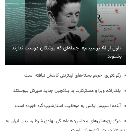
«اول از AI پرسیدم»؛ جمله‌ای که پزشکان دوست ندارند
بشنوند
رگولاتوری: حجم بسته‌های اینترنتی کاهش نیافته است
بلک‌راک، ویزا و مسترکارت به بلاکچین جدید سیرکل پیوستند
آینده اسپیس‌ایکس به موفقیت استارشیپ گره خورده است
مرکز پژوهش‌های مجلس: هماهنگی نهادی شرط رسیدن ایران به
رتبه ۷۵ دولت الکترونیکی است