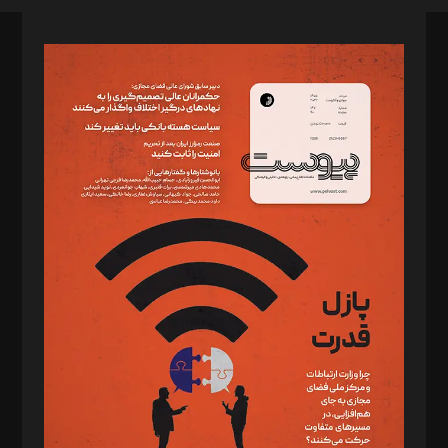
صاحب امتیاز: موسسه پرسش (پویندگان راز ستاره شمال)
مدیر مسئول: محمدباقر اثنی‌عشری
سردبیر: مهرک محمودی
دبیر تحریریه: میثم قاسمی
د‌بیر ناداستان: سمانه سمیع
د‌بیر خدمت و تجارت: ابوالفضل رجبی
د‌بیر حقوق فناوری: حسام‌الدین ایپکچی
د‌بیر پیوست جهان: مینا پاکدل
د‌بیر تحریریه آنلاین: بابک نقاش
تحریریه‌: مجتبی محمود‌ی، آرش برهمند، یسنا امان‌پور، سروش کرمیان،
مصطفی مسجدی آرانی، ابوالفضل رجبی، زهرا فکرانه، فائزه فتحی
رستمی،مصطفی باستان
ویرایش: نگار استاد‌‌آقا
طراح یونیفرم: مجید توکلی
فیلمبرداری و عکاسی: امیر شفیعی، مانی لطفی زاده
گرافیک و صفحه‌آرایی: سید‌سبحان‌علی ثابت