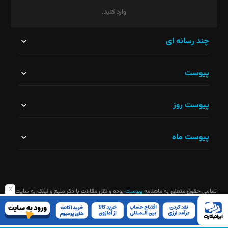
وارد کنید.
این
چند رسانه ای
قسمت
پیوست
نباید
خالی
پیوست روز
رها
شود.
پیوست ماه
x
تمامی حقوق متعلق به ماهنامه
پیوست
بوده و نقل مقالات با ذکر منبع و لینک به سایت
ماهنامه آزاد است