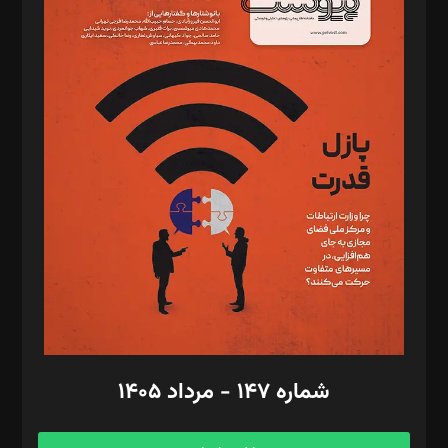
د‌بیر خدمت و تجارت: ابوالفضل رجبی
د‌بیر حقوق فناوری: حسام‌الدین ایپکچی
د‌بیر پیوست جهان: مینا پاکدل
د‌بیر تحریریه آنلاین: بابک نقاش
تحریریه‌: مجتبی محمود‌ی، آرش برهمند، یسنا امان‌پور، سروش کرمیان،
مصطفی مسجدی آرانی، ابوالفضل رجبی، زهرا فکرانه، فائزه فتحی
رستمی،مصطفی باستان
ویرایش: نگار استاد‌‌آقا
طراح یونیفرم: مجید توکلی
فیلمبرداری و عکاسی: امیر شفیعی، مانی لطفی زاده
گرافیک و صفحه‌آرایی: سید‌سبحان‌علی ثابت
مد‌یر توسعه تجاری: کامبیز برید‌
امور مالی: شاپور رهبری، محمد‌ کاظمی‌نیا
امور اد‌اری: راضیه محمود‌ی
شماره ۱۴۷ - مرداد ۱۴۰۵
مرکز تماس: ۰۲۱۴۲۸۲۴۰۰۰
آگهی و مشترکین: ۰۹۱۹۹۹۹۰۴۵۴