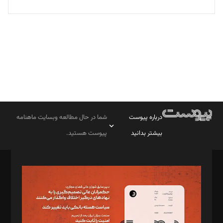
تحریریه
درباره پیوست
شما در حال مطالعه وبسایت ماهنامه
بیشتر بدانید
پیوست هستید.
صاحب امتیاز: موسسه پرسش (پویندگان راز ستاره شمال)
مدیر مسئول: محمدباقر اثنی‌عشری
سردبیر: مهرک محمودی
دبیر تحریریه: میثم قاسمی
د‌بیر ناداستان: سمانه سمیع