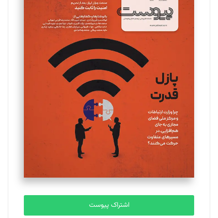
مینا پاکدل
تحریریه
یسنا امان‌پور
تحریریه
ملینا جعفری
تحریریه
مصطفی مسجدی آرانی
تحریریه
اشتراک پیوست
بابک نقاش