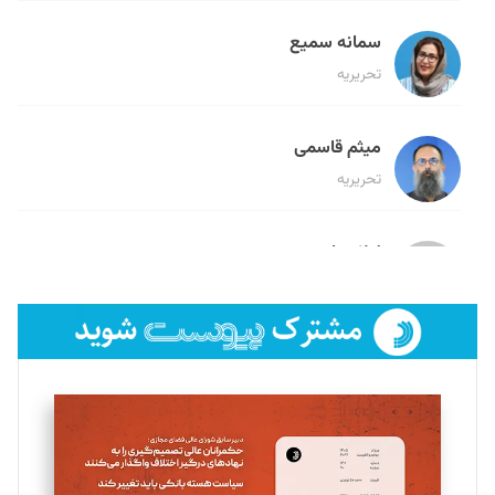
سمانه سمیع
تحریریه
میثم قاسمی
تحریریه
لیلا حنارود
تحریریه
فائزه فتحی رستمی
تحریریه
سروش کرمیان
تحریریه