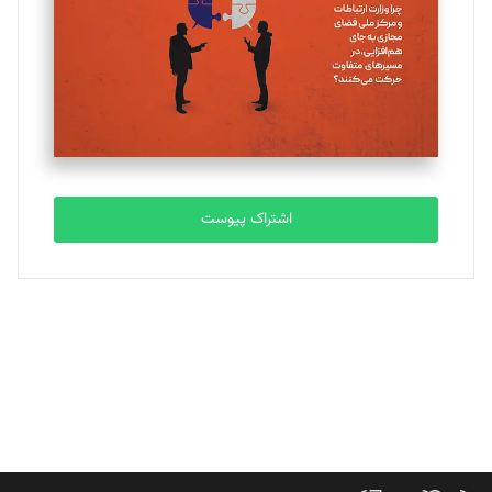
ملینا جعفری
تحریریه
مصطفی مسجدی آرانی
تحریریه
اشتراک پیوست
بابک نقاش
تحریریه