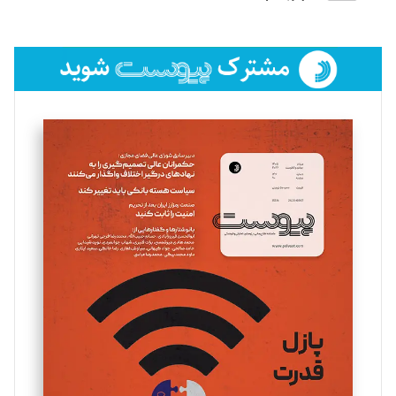
لیلا حنارود
تحریریه
فائزه فتحی رستمی
تحریریه
سروش کرمیان
تحریریه
مینا پاکدل
تحریریه
یسنا امان‌پور
تحریریه