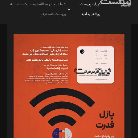
درباره پیوست
شما در حال مطالعه وبسایت ماهنامه
بیشتر بدانید
پیوست هستید.
صاحب امتیاز: موسسه پرسش (پویندگان راز ستاره شمال)
مدیر مسئول: محمدباقر اثنی‌عشری
سردبیر: مهرک محمودی
دبیر تحریریه: میثم قاسمی
د‌بیر ناداستان: سمانه سمیع
د‌بیر خدمت و تجارت: ابوالفضل رجبی
د‌بیر حقوق فناوری: حسام‌الدین ایپکچی
د‌بیر پیوست جهان: مینا پاکدل
د‌بیر تحریریه آنلاین: بابک نقاش
تحریریه‌: مجتبی محمود‌ی، آرش برهمند، یسنا امان‌پور، سروش کرمیان،
مصطفی مسجدی آرانی، ابوالفضل رجبی، زهرا فکرانه، فائزه فتحی
رستمی،مصطفی باستان
ویرایش: نگار استاد‌‌آقا