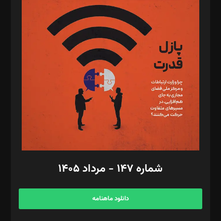
د‌بیر پیوست جهان: مینا پاکدل
د‌بیر تحریریه آنلاین: بابک نقاش
تحریریه‌: مجتبی محمود‌ی، آرش برهمند، یسنا امان‌پور، سروش کرمیان،
مصطفی مسجدی آرانی، ابوالفضل رجبی، زهرا فکرانه، فائزه فتحی
رستمی،مصطفی باستان
ویرایش: نگار استاد‌‌آقا
طراح یونیفرم: مجید توکلی
فیلمبرداری و عکاسی: امیر شفیعی، مانی لطفی زاده
گرافیک و صفحه‌آرایی: سید‌سبحان‌علی ثابت
مد‌یر توسعه تجاری: کامبیز برید‌
امور مالی: شاپور رهبری، محمد‌ کاظمی‌نیا
امور اد‌اری: راضیه محمود‌ی
شماره ۱۴۷ - مرداد ۱۴۰۵
مرکز تماس: ۰۲۱۴۲۸۲۴۰۰۰
آگهی و مشترکین: ۰۹۱۹۹۹۹۰۴۵۴
دانلود ماهنامه