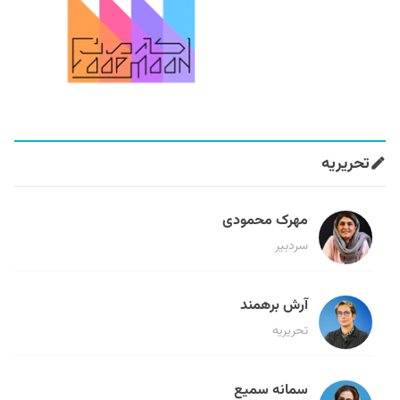
تحریریه
مهرک محمودی
سردبیر
آرش برهمند
تحریریه
سمانه سمیع