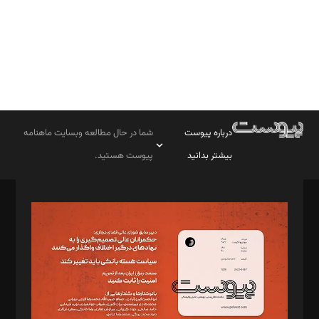
درباره پیوست
شما در حال مطالعه وبسایت ماهنامه
بیشتر بدانید
پیوست هستید.
صاحب امتیاز: موسسه پرسش (پویندگان راز ستاره شمال)
مدیر مسئول: محمدباقر اثنی‌عشری
سردبیر: مهرک محمودی
دبیر تحریریه: میثم قاسمی
د‌بیر ناداستان: سمانه سمیع
د‌بیر خدمت و تجارت: ابوالفضل رجبی
د‌بیر حقوق فناوری: حسام‌الدین ایپکچی