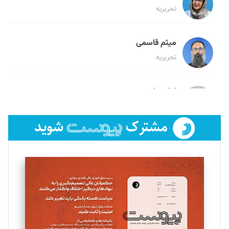
تحریریه
میثم قاسمی
تحریریه
لیلا حنارود
تحریریه
فائزه فتحی رستمی
تحریریه
سروش کرمیان
تحریریه