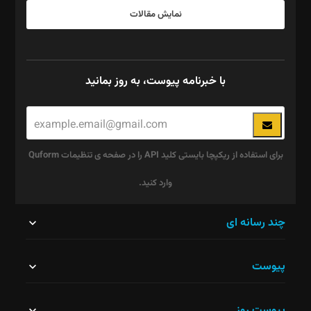
نمایش مقالات
با خبرنامه پیوست، به روز بمانید
برای استفاده از ریکپچا بایستی کلید API را در صفحه ی تنظیمات Quform
وارد کنید.
این
چند رسانه ای
قسمت
پیوست
نباید
خالی
پیوست روز