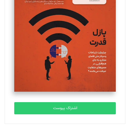
مینا پاکدل
تحریریه
یسنا امان‌پور
تحریریه
ملینا جعفری
تحریریه
مصطفی مسجدی آرانی
تحریریه
اشتراک پیوست
بابک نقاش
تحریریه