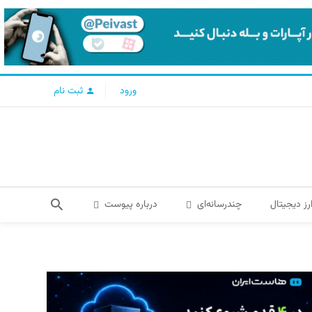
ورود
ثبت نام
رز دیجیتال
چندرسانه‌ای
درباره پیوست