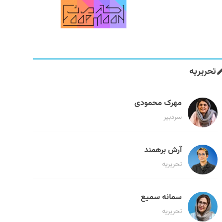
تحریریه
مهرک محمودی
سردبیر
آرش برهمند
تحریریه
سمانه سمیع
تحریریه