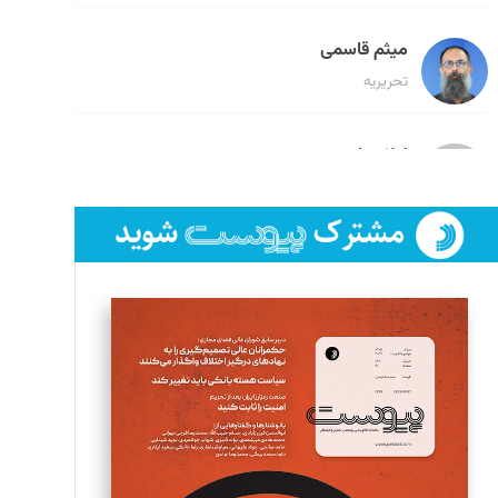
میثم قاسمی
تحریریه
لیلا حنارود
تحریریه
فائزه فتحی رستمی
تحریریه
سروش کرمیان
تحریریه
مینا پاکدل