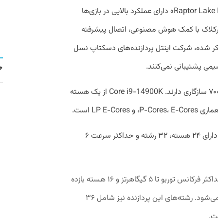
پردازنده‌های نسل چهاردهم اینتل «Raptor Lake Refresh» دارای عملکرد بالایی در بازی‌ها
ز اورکلاک با کمک هوش مصنوعی، اتصال پیشرفته
ت. طبق منابع ذکر شده، شرکت اینتل پردازنده‌های دسکتاپ نسل
پردازنده‌های جدید با مادربرد‌های سری۷۰۰/۶۰۰ سازگاری دارند. Core i9-14900K از یک هسته
LP E-C است.
پردازنده‌های دسکتاپی نسل چهاردهم اینتل دارای ۲۴ هسته، ۳۲ رشته و حداکثر سرعت ۶
P) با حداکثر فرکانس توربو تا ۵ ​​گیگاهرتز و ۱۶ هسته بازده
(E) با حداکثر فرکانس توربو تا ۴.۴ گیگاهرتز می‌شود. رشته‌های این پردازنده نیز شامل ۳۶