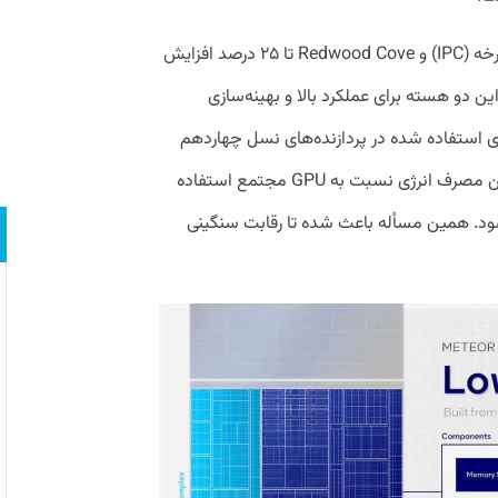
هسته‌های Crestmont تا ۱۵ درصد در هر چرخه (IPC) و Redwood Cove تا ۲۵ درصد افزایش
ز این دو هسته برای عملکرد بالا و بهینه‌سازی
ست. معماری استفاده شده در پردازنده‌های نسل چهاردهم
اینتل از معمااری گرافیکی XE-HPG با کمترین مصرف انرژی نسبت به GPU مجتمع استفاده
ود. همین مسأله باعث شده تا رقابت سنگینی