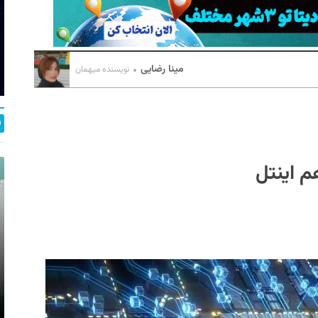
مینا رضایی
نویسنده میهمان
م اینتل