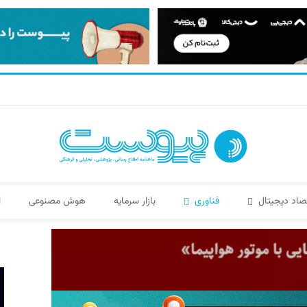
صاد دیجیتال
فناوری
بازار سرمایه
هوش مصنوعی
ا