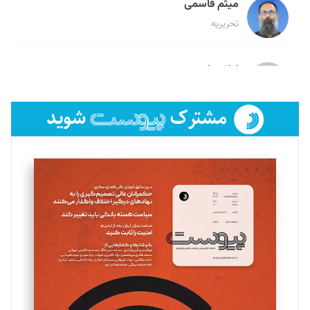
میثم قاسمی
تحریریه
لیلا حنارود
تحریریه
فائزه فتحی رستمی
تحریریه
سروش کرمیان
تحریریه
مینا پاکدل
تحریریه