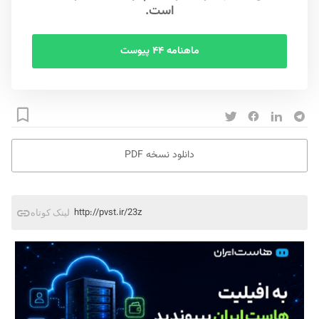
است.
ماهنامه ۴۴ پیوست
دانلود نسخه PDF
http://pvst.ir/23z
لینک کوتاه