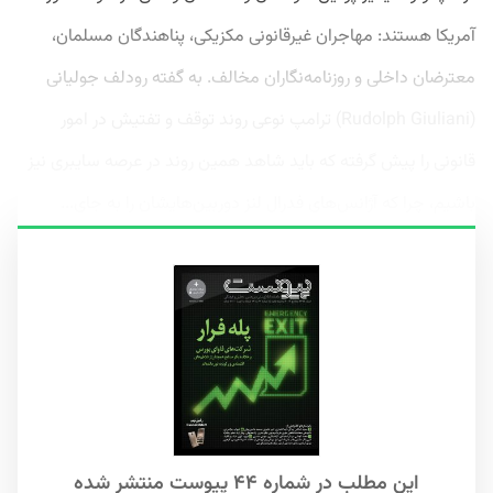
آمریکا هستند: مهاجران غیرقانونی مکزیکی، پناهندگان مسلمان،
معترضان داخلی و روزنامه‌نگاران مخالف. به گفته رودلف جولیانی
(Rudolph Giuliani) ترامپ نوعی روند توقف و تفتیش در امور
قانونی را پیش گرفته که باید شاهد همین روند در عرصه سایبری نیز
باشیم، چرا که آژانس‌های فدرال لنز دوربین‌هایشان را به‌ جای...
این مطلب در شماره ۴۴ پیوست منتشر شده