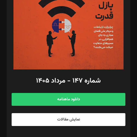
مصطفی مسجدی آرانی، ابوالفضل رجبی، زهرا فکرانه، فائزه فتحی
رستمی،مصطفی باستان
ویرایش: نگار استاد‌‌آقا
طراح یونیفرم: مجید توکلی
فیلمبرداری و عکاسی: امیر شفیعی، مانی لطفی زاده
گرافیک و صفحه‌آرایی: سید‌سبحان‌علی ثابت
مد‌یر توسعه تجاری: کامبیز برید‌
امور مالی: شاپور رهبری، محمد‌ کاظمی‌نیا
امور اد‌اری: راضیه محمود‌ی
شماره ۱۴۷ - مرداد ۱۴۰۵
مرکز تماس: ۰۲۱۴۲۸۲۴۰۰۰
آگهی و مشترکین: ۰۹۱۹۹۹۹۰۴۵۴
دانلود ماهنامه
نمایش مقالات