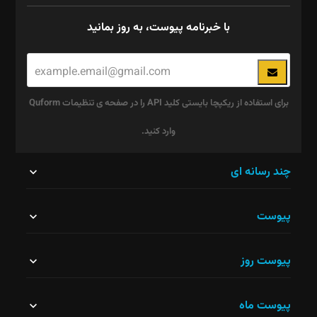
با خبرنامه پیوست، به روز بمانید
برای استفاده از ریکپچا بایستی کلید API را در صفحه ی تنظیمات Quform
وارد کنید.
این
چند رسانه ای
قسمت
پیوست
نباید
خالی
پیوست روز
رها
شود.
پیوست ماه