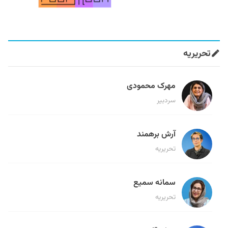
تحریریه
مهرک محمودی
سردبیر
آرش برهمند
تحریریه
سمانه سمیع
تحریریه