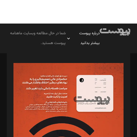
درباره پیوست
شما در حال مطالعه وبسایت ماهنامه
بیشتر بدانید
پیوست هستید.
صاحب امتیاز: موسسه پرسش (پویندگان راز ستاره شمال)
مدیر مسئول: محمدباقر اثنی‌عشری
سردبیر: مهرک محمودی
دبیر تحریریه: میثم قاسمی
د‌بیر ناداستان: سمانه سمیع
د‌بیر خدمت و تجارت: ابوالفضل رجبی
د‌بیر حقوق فناوری: حسام‌الدین ایپکچی
د‌بیر پیوست جهان: مینا پاکدل
د‌بیر تحریریه آنلاین: بابک نقاش
تحریریه‌: مجتبی محمود‌ی، آرش برهمند، یسنا امان‌پور، سروش کرمیان،