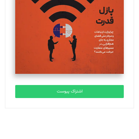
یسنا امان‌پور
تحریریه
ملینا جعفری
تحریریه
مصطفی مسجدی آرانی
تحریریه
اشتراک پیوست
بابک نقاش
تحریریه