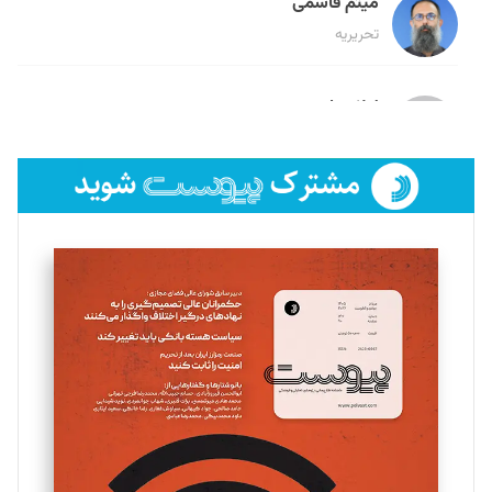
میثم قاسمی
تحریریه
لیلا حنارود
تحریریه
فائزه فتحی رستمی
تحریریه
سروش کرمیان
تحریریه
مینا پاکدل
تحریریه