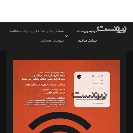
درباره پیوست
شما در حال مطالعه وبسایت ماهنامه
بیشتر بدانید
پیوست هستید.
صاحب امتیاز: موسسه پرسش (پویندگان راز ستاره شمال)
مدیر مسئول: محمدباقر اثنی‌عشری
سردبیر: مهرک محمودی
دبیر تحریریه: میثم قاسمی
د‌بیر ناداستان: سمانه سمیع
د‌بیر خدمت و تجارت: ابوالفضل رجبی
د‌بیر حقوق فناوری: حسام‌الدین ایپکچی
د‌بیر پیوست جهان: مینا پاکدل
د‌بیر تحریریه آنلاین: بابک نقاش
تحریریه‌: مجتبی محمود‌ی، آرش برهمند، یسنا امان‌پور، سروش کرمیان،