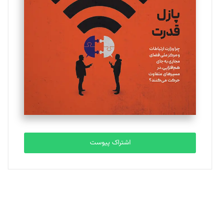
یسنا امان‌پور
تحریریه
ملینا جعفری
تحریریه
مصطفی مسجدی آرانی
تحریریه
اشتراک پیوست
بابک نقاش
تحریریه