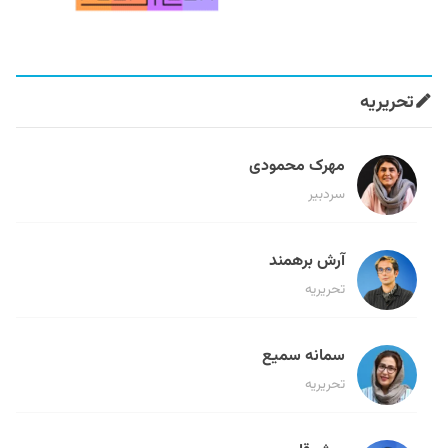
تحریریه
مهرک محمودی
سردبیر
آرش برهمند
تحریریه
سمانه سمیع
تحریریه