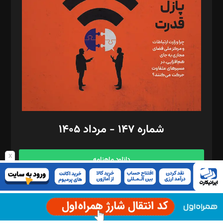
مصطفی مسجدی آرانی، ابوالفضل رجبی، زهرا فکرانه، فائزه فتحی
رستمی،مصطفی باستان
ویرایش: نگار استاد‌‌آقا
طراح یونیفرم: مجید توکلی
فیلمبرداری و عکاسی: امیر شفیعی، مانی لطفی زاده
گرافیک و صفحه‌آرایی: سید‌سبحان‌علی ثابت
مد‌یر توسعه تجاری: کامبیز برید‌
امور مالی: شاپور رهبری، محمد‌ کاظمی‌نیا
امور اد‌اری: راضیه محمود‌ی
شماره ۱۴۷ - مرداد ۱۴۰۵
مرکز تماس: ۰۲۱۴۲۸۲۴۰۰۰
آگهی و مشترکین: ۰۹۱۹۹۹۹۰۴۵۴
x
دانلود ماهنامه
نمایش مقالات