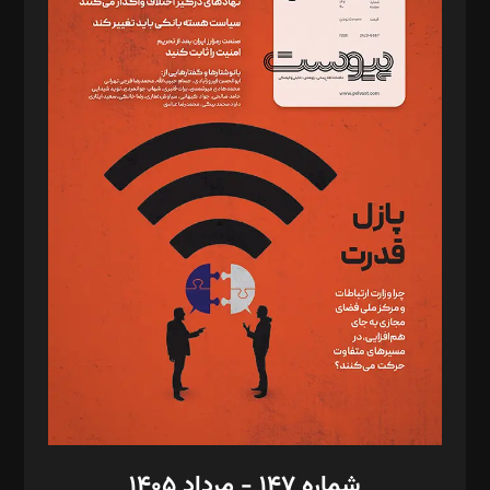
دبیر تحریریه: میثم قاسمی
د‌بیر ناداستان: سمانه سمیع
د‌بیر خدمت و تجارت: ابوالفضل رجبی
د‌بیر حقوق فناوری: حسام‌الدین ایپکچی
د‌بیر پیوست جهان: مینا پاکدل
د‌بیر تحریریه آنلاین: بابک نقاش
تحریریه‌: مجتبی محمود‌ی، آرش برهمند، یسنا امان‌پور، سروش کرمیان،
مصطفی مسجدی آرانی، ابوالفضل رجبی، زهرا فکرانه، فائزه فتحی
رستمی،مصطفی باستان
ویرایش: نگار استاد‌‌آقا
طراح یونیفرم: مجید توکلی
فیلمبرداری و عکاسی: امیر شفیعی، مانی لطفی زاده
گرافیک و صفحه‌آرایی: سید‌سبحان‌علی ثابت
مد‌یر توسعه تجاری: کامبیز برید‌
امور مالی: شاپور رهبری، محمد‌ کاظمی‌نیا
امور اد‌اری: راضیه محمود‌ی
شماره ۱۴۷ - مرداد ۱۴۰۵