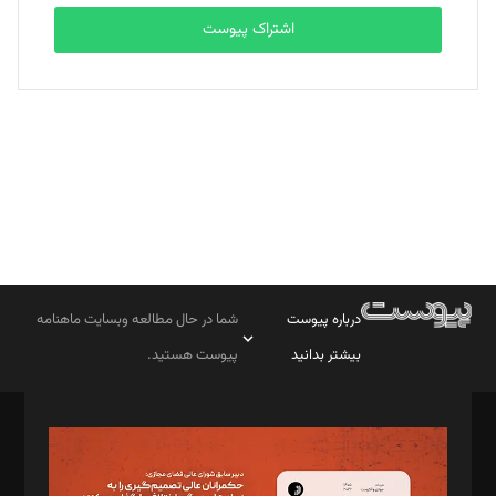
اشتراک پیوست
بابک نقاش
تحریریه
درباره پیوست
شما در حال مطالعه وبسایت ماهنامه
بیشتر بدانید
پیوست هستید.
صاحب امتیاز: موسسه پرسش (پویندگان راز ستاره شمال)
مدیر مسئول: محمدباقر اثنی‌عشری
سردبیر: مهرک محمودی