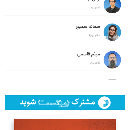
تحریریه
سمانه سمیع
تحریریه
میثم قاسمی
تحریریه
لیلا حنارود
تحریریه
فائزه فتحی رستمی
تحریریه