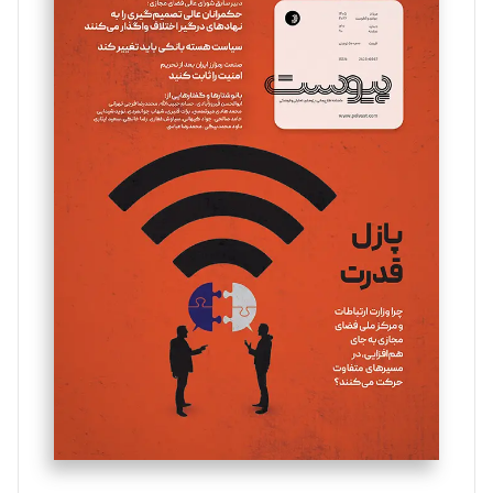
سروش کرمیان
تحریریه
مینا پاکدل
تحریریه
یسنا امان‌پور
تحریریه
ملینا جعفری
تحریریه
مصطفی مسجدی آرانی
تحریریه