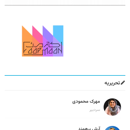
تحریریه
مهرک محمودی
سردبیر
آرش برهمند