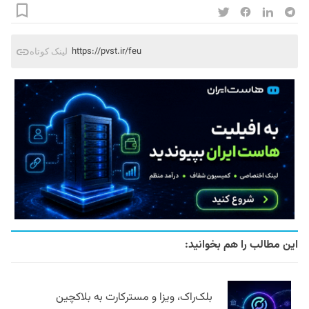
https://pvst.ir/feu
لینک کوتاه
این مطالب را هم بخوانید:
بلک‌راک، ویزا و مسترکارت به بلاکچین