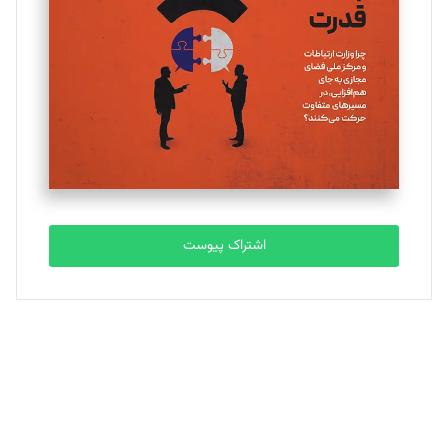
تحریریه
ملینا جعفری
تحریریه
مصطفی مسجدی آرانی
تحریریه
اشتراک پیوست
بابک نقاش
تحریریه