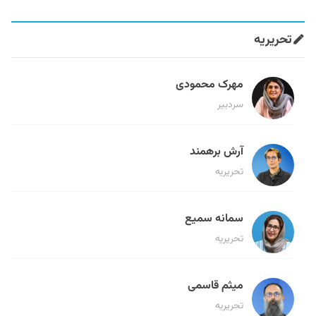
تحریریه
مهرک محمودی
سردبیر
آرش برهمند
تحریریه
سمانه سمیع
تحریریه
میثم قاسمی
تحریریه