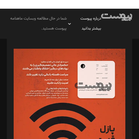
درباره پیوست
شما در حال مطالعه وبسایت ماهنامه
بیشتر بدانید
پیوست هستید.
صاحب امتیاز: موسسه پرسش (پویندگان راز ستاره شمال)
مدیر مسئول: محمدباقر اثنی‌عشری
سردبیر: مهرک محمودی
دبیر تحریریه: میثم قاسمی
د‌بیر ناداستان: سمانه سمیع
د‌بیر خدمت و تجارت: ابوالفضل رجبی
د‌بیر حقوق فناوری: حسام‌الدین ایپکچی
د‌بیر پیوست جهان: مینا پاکدل
د‌بیر تحریریه آنلاین: بابک نقاش
تحریریه‌: مجتبی محمود‌ی، آرش برهمند، یسنا امان‌پور، سروش کرمیان،
مصطفی مسجدی آرانی، ابوالفضل رجبی، زهرا فکرانه، فائزه فتحی
رستمی،مصطفی باستان