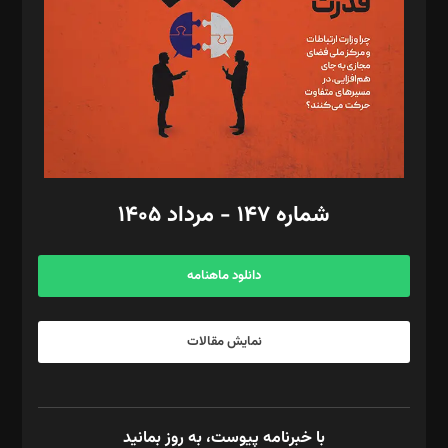
ویرایش: نگار استاد‌‌آقا
طراح یونیفرم: مجید توکلی
فیلمبرداری و عکاسی: امیر شفیعی، مانی لطفی زاده
گرافیک و صفحه‌آرایی: سید‌سبحان‌علی ثابت
مد‌یر توسعه تجاری: کامبیز برید‌
امور مالی: شاپور رهبری، محمد‌ کاظمی‌نیا
امور اد‌اری: راضیه محمود‌ی
شماره ۱۴۷ - مرداد ۱۴۰۵
مرکز تماس: ۰۲۱۴۲۸۲۴۰۰۰
آگهی و مشترکین: ۰۹۱۹۹۹۹۰۴۵۴
دانلود ماهنامه
نمایش مقالات
با خبرنامه پیوست، به روز بمانید