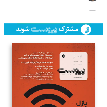
لیلا حنارود
تحریریه
فائزه فتحی رستمی
تحریریه
سروش کرمیان
تحریریه
مینا پاکدل
تحریریه
یسنا امان‌پور