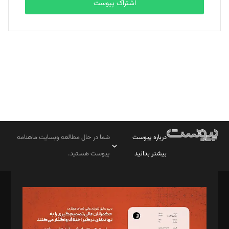
اشتراک پیوست
بابک نقاش
تحریریه
درباره پیوست
شما در حال مطالعه وبسایت ماهنامه
بیشتر بدانید
پیوست هستید.
صاحب امتیاز: موسسه پرسش (پویندگان راز ستاره شمال)
مدیر مسئول: محمدباقر اثنی‌عشری
سردبیر: مهرک محمودی
دبیر تحریریه: میثم قاسمی