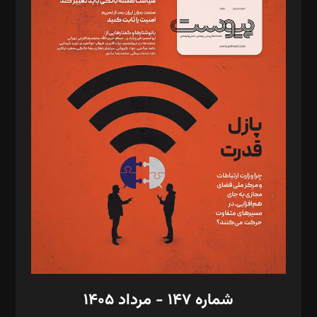
د‌بیر ناداستان: سمانه سمیع
د‌بیر خدمت و تجارت: ابوالفضل رجبی
د‌بیر حقوق فناوری: حسام‌الدین ایپکچی
د‌بیر پیوست جهان: مینا پاکدل
د‌بیر تحریریه آنلاین: بابک نقاش
تحریریه‌: مجتبی محمود‌ی، آرش برهمند، یسنا امان‌پور، سروش کرمیان،
مصطفی مسجدی آرانی، ابوالفضل رجبی، زهرا فکرانه، فائزه فتحی
رستمی،مصطفی باستان
ویرایش: نگار استاد‌‌آقا
طراح یونیفرم: مجید توکلی
فیلمبرداری و عکاسی: امیر شفیعی، مانی لطفی زاده
گرافیک و صفحه‌آرایی: سید‌سبحان‌علی ثابت
مد‌یر توسعه تجاری: کامبیز برید‌
امور مالی: شاپور رهبری، محمد‌ کاظمی‌نیا
امور اد‌اری: راضیه محمود‌ی
شماره ۱۴۷ - مرداد ۱۴۰۵
مرکز تماس: ۰۲۱۴۲۸۲۴۰۰۰