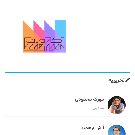
تحریریه
مهرک محمودی
سردبیر
آرش برهمند