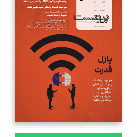
سروش کرمیان
تحریریه
مینا پاکدل
تحریریه
یسنا امان‌پور
تحریریه
ملینا جعفری
تحریریه
مصطفی مسجدی آرانی
تحریریه