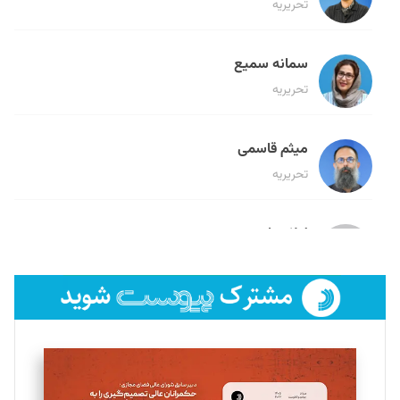
تحریریه
سمانه سمیع
تحریریه
میثم قاسمی
تحریریه
لیلا حنارود
تحریریه
فائزه فتحی رستمی
تحریریه