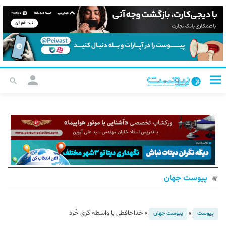
پیوست جهان
»
»
خداحافظی با واسطه گری خُرد
پیوست
پیوست جهان