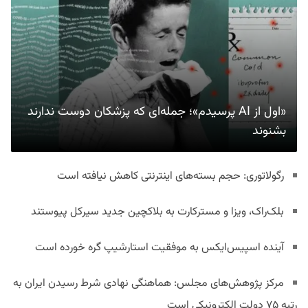
«اول از AI پرسیدم»؛ جمله‌ای که پزشکان دوست ندارند
بشنوند
رگولاتوری: حجم بسته‌های اینترنتی کاهش نیافته است
بلک‌راک، ویزا و مسترکارت به بلاکچین جدید سیرکل پیوستند
آینده اسپیس‌ایکس به موفقیت استارشیپ گره خورده است
مرکز پژوهش‌های مجلس: هماهنگی نهادی شرط رسیدن ایران به
رتبه ۷۵ دولت الکترونیکی است