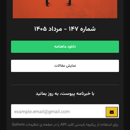
مد‌یر توسعه تجاری: کامبیز برید‌
امور مالی: شاپور رهبری، محمد‌ کاظمی‌نیا
امور اد‌اری: راضیه محمود‌ی
شماره ۱۴۷ - مرداد ۱۴۰۵
مرکز تماس: ۰۲۱۴۲۸۲۴۰۰۰
آگهی و مشترکین: ۰۹۱۹۹۹۹۰۴۵۴
دانلود ماهنامه
نمایش مقالات
با خبرنامه پیوست، به روز بمانید
برای استفاده از ریکپچا بایستی کلید API را در صفحه ی تنظیمات Quform