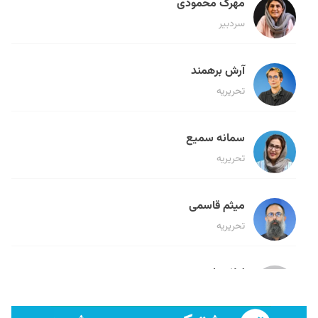
مهرک محمودی
سردبیر
آرش برهمند
تحریریه
سمانه سمیع
تحریریه
میثم قاسمی
تحریریه
لیلا حنارود
تحریریه