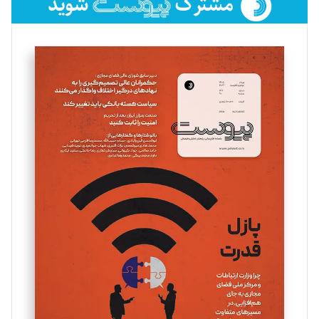
فائزه فتحی رستمی
تحریریه
سروش کرمیان
تحریریه
مینا پاکدل
تحریریه
یسنا امان‌پور
تحریریه
ملینا جعفری
تحریریه