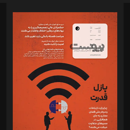
صاحب امتیاز: موسسه پرسش (پویندگان راز ستاره شمال)
مدیر مسئول: محمدباقر اثنی‌عشری
سردبیر: مهرک محمودی
دبیر تحریریه: میثم قاسمی
د‌بیر ناداستان: سمانه سمیع
د‌بیر خدمت و تجارت: ابوالفضل رجبی
د‌بیر حقوق فناوری: حسام‌الدین ایپکچی
د‌بیر پیوست جهان: مینا پاکدل
د‌بیر تحریریه آنلاین: بابک نقاش
تحریریه‌: مجتبی محمود‌ی، آرش برهمند، یسنا امان‌پور، سروش کرمیان،
مصطفی مسجدی آرانی، ابوالفضل رجبی، زهرا فکرانه، فائزه فتحی
رستمی،مصطفی باستان
ویرایش: نگار استاد‌‌آقا
طراح یونیفرم: مجید توکلی
فیلمبرداری و عکاسی: امیر شفیعی، مانی لطفی زاده
گرافیک و صفحه‌آرایی: سید‌سبحان‌علی ثابت