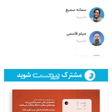
سمانه سمیع
تحریریه
میثم قاسمی
تحریریه
لیلا حنارود
تحریریه
فائزه فتحی رستمی
تحریریه
سروش کرمیان