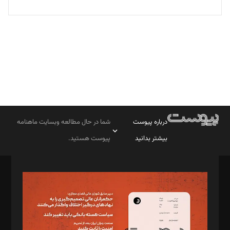
تحریریه
درباره پیوست
شما در حال مطالعه وبسایت ماهنامه
بیشتر بدانید
پیوست هستید.
صاحب امتیاز: موسسه پرسش (پویندگان راز ستاره شمال)
مدیر مسئول: محمدباقر اثنی‌عشری
سردبیر: مهرک محمودی
دبیر تحریریه: میثم قاسمی
د‌بیر ناداستان: سمانه سمیع