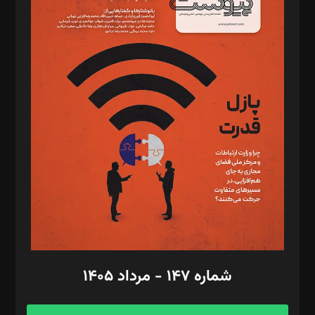
د‌بیر خدمت و تجارت: ابوالفضل رجبی
د‌بیر حقوق فناوری: حسام‌الدین ایپکچی
د‌بیر پیوست جهان: مینا پاکدل
د‌بیر تحریریه آنلاین: بابک نقاش
تحریریه‌: مجتبی محمود‌ی، آرش برهمند، یسنا امان‌پور، سروش کرمیان،
مصطفی مسجدی آرانی، ابوالفضل رجبی، زهرا فکرانه، فائزه فتحی
رستمی،مصطفی باستان
ویرایش: نگار استاد‌‌آقا
طراح یونیفرم: مجید توکلی
فیلمبرداری و عکاسی: امیر شفیعی، مانی لطفی زاده
گرافیک و صفحه‌آرایی: سید‌سبحان‌علی ثابت
مد‌یر توسعه تجاری: کامبیز برید‌
امور مالی: شاپور رهبری، محمد‌ کاظمی‌نیا
امور اد‌اری: راضیه محمود‌ی
شماره ۱۴۷ - مرداد ۱۴۰۵
مرکز تماس: ۰۲۱۴۲۸۲۴۰۰۰
آگهی و مشترکین: ۰۹۱۹۹۹۹۰۴۵۴