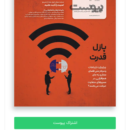
تحریریه
مینا پاکدل
تحریریه
یسنا امان‌پور
تحریریه
ملینا جعفری
تحریریه
مصطفی مسجدی آرانی
تحریریه
اشتراک پیوست
بابک نقاش