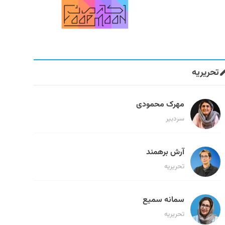
تحریریه
مهرک محمودی
سردبیر
آرش برهمند
تحریریه
سمانه سمیع
تحریریه