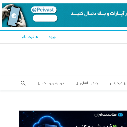
ورود
ثبت نام
رز دیجیتال
چندرسانه‌ای
درباره پیوست