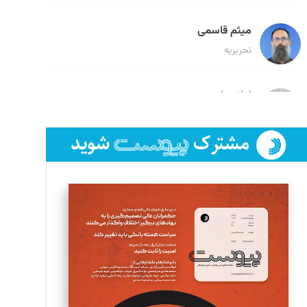
میثم قاسمی
تحریریه
لیلا حنارود
تحریریه
فائزه فتحی رستمی
تحریریه
سروش کرمیان
تحریریه
مینا پاکدل