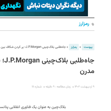
رمزارز
»
»
جاه‌طلبی بلاک‌چینی J.P.Morgan؛ پر کردن شکاف بین امور مالی سنتی و مدرن
پیوست
رمزارز
جاه
S
مدرن
۹ اردیبهشت ۱۴۰۲
زمان مطالعه : ۹ دقیقه
شماره ۱۱۱
بلاک‌چین به عنوان یک فناوری انقلابی پتانس