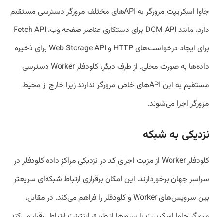
جاوا اسکریپت مرورگر به API‌های مختلف مرورگر دسترسی مستقیم
دارد، مانند DOM API برای دستکاری عناصر صفحه وب، Fetch API
برای ایجاد درخواست‌های HTTP و Web Storage API برای ذخیره
داده‌ها به صورت محلی. از طرف دیگر، کلودفلر Worker دسترسی
مستقیم به این API‌های خاص مرورگر ندارند زیرا خارج از محیط
مرورگر اجرا می‌شوند.
نزدیکی به شبکه
کلودفلر Worker از مزیت اجرای کد در نزدیکی مراکز داده کلودفلر در
سراسر جهان برخوردارند. این امکان برقراری ارتباط شبکه‌ای سریعتر
بین سرویس‌های Worker و کلودفلر را فراهم می‌کند. در مقابل،
مرورگر جاوا اسکریپت با سرور‌ها از طریق اینترنت ارتباط برقرار می‌کند