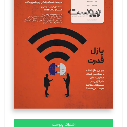
تحریریه
مینا پاکدل
تحریریه
یسنا امان‌پور
تحریریه
ملینا جعفری
تحریریه
مصطفی مسجدی آرانی
تحریریه
اشتراک پیوست