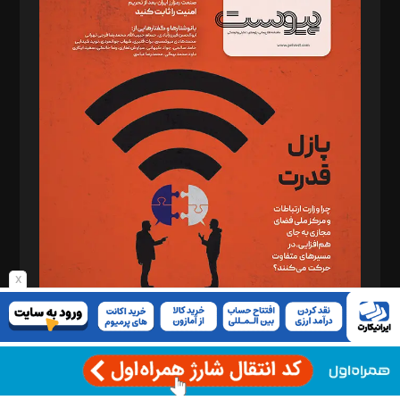
د‌بیر خدمت و تجارت: ابوالفضل رجبی
د‌بیر حقوق فناوری: حسام‌الدین ایپکچی
د‌بیر پیوست جهان: مینا پاکدل
د‌بیر تحریریه آنلاین: بابک نقاش
تحریریه‌: مجتبی محمود‌ی، آرش برهمند، یسنا امان‌پور، سروش کرمیان،
مصطفی مسجدی آرانی، ابوالفضل رجبی، زهرا فکرانه، فائزه فتحی
رستمی،مصطفی باستان
ویرایش: نگار استاد‌‌آقا
طراح یونیفرم: مجید توکلی
فیلمبرداری و عکاسی: امیر شفیعی، مانی لطفی زاده
گرافیک و صفحه‌آرایی: سید‌سبحان‌علی ثابت
x
مد‌یر توسعه تجاری: کامبیز برید‌
امور مالی: شاپور رهبری، محمد‌ کاظمی‌نیا
امور اد‌اری: راضیه محمود‌ی
شماره ۱۴۷ - مرداد ۱۴۰۵
مرکز تماس: ۰۲۱۴۲۸۲۴۰۰۰
آگهی و مشترکین: ۰۹۱۹۹۹۹۰۴۵۴