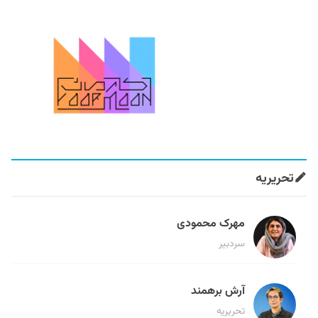
تحریریه
مهرک محمودی
سردبیر
آرش برهمند
تحریریه