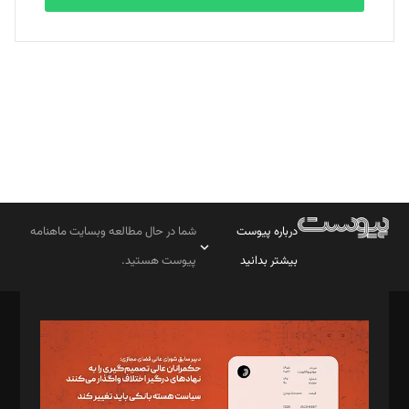
بابک نقاش
تحریریه
درباره پیوست
شما در حال مطالعه وبسایت ماهنامه
بیشتر بدانید
پیوست هستید.
صاحب امتیاز: موسسه پرسش (پویندگان راز ستاره شمال)
مدیر مسئول: محمدباقر اثنی‌عشری
سردبیر: مهرک محمودی
دبیر تحریریه: میثم قاسمی
د‌بیر ناداستان: سمانه سمیع