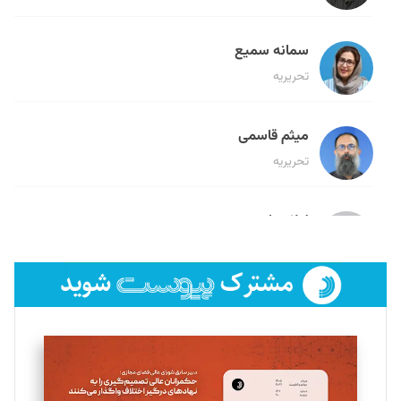
سمانه سمیع
تحریریه
میثم قاسمی
تحریریه
لیلا حنارود
تحریریه
فائزه فتحی رستمی
تحریریه
سروش کرمیان