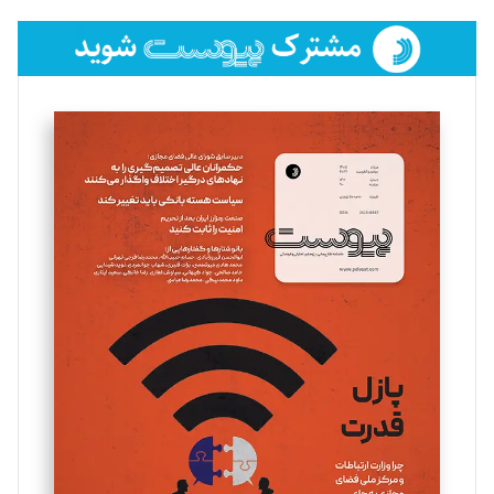
تحریریه
فائزه فتحی رستمی
تحریریه
سروش کرمیان
تحریریه
مینا پاکدل
تحریریه
یسنا امان‌پور
تحریریه