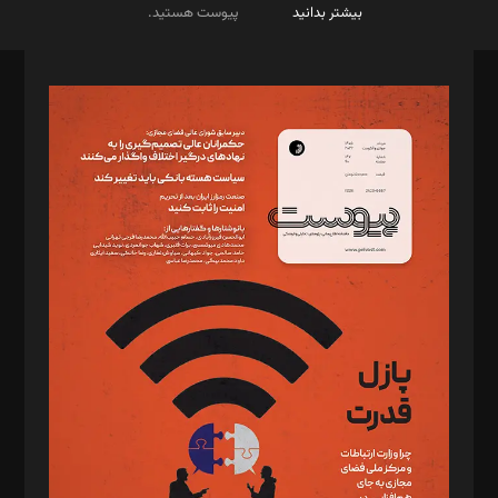
بیشتر بدانید
پیوست هستید.
صاحب امتیاز: موسسه پرسش (پویندگان راز ستاره شمال)
مدیر مسئول: محمدباقر اثنی‌عشری
سردبیر: مهرک محمودی
دبیر تحریریه: میثم قاسمی
د‌بیر ناداستان: سمانه سمیع
د‌بیر خدمت و تجارت: ابوالفضل رجبی
د‌بیر حقوق فناوری: حسام‌الدین ایپکچی
د‌بیر پیوست جهان: مینا پاکدل
د‌بیر تحریریه آنلاین: بابک نقاش
تحریریه‌: مجتبی محمود‌ی، آرش برهمند، یسنا امان‌پور، سروش کرمیان،
مصطفی مسجدی آرانی، ابوالفضل رجبی، زهرا فکرانه، فائزه فتحی
رستمی،مصطفی باستان
ویرایش: نگار استاد‌‌آقا
طراح یونیفرم: مجید توکلی