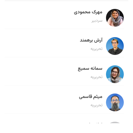
مهرک محمودی
سردبیر
آرش برهمند
تحریریه
سمانه سمیع
تحریریه
میثم قاسمی
تحریریه
لیلا حنارود