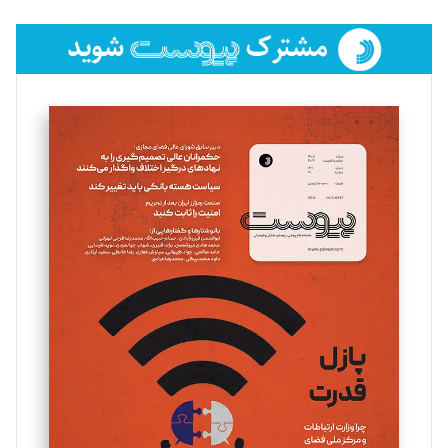
تحریریه
فائزه فتحی رستمی
تحریریه
سروش کرمیان
تحریریه
مینا پاکدل
تحریریه
یسنا امان‌پور
تحریریه