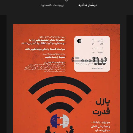
بیشتر بدانید
پیوست هستید.
صاحب امتیاز: موسسه پرسش (پویندگان راز ستاره شمال)
مدیر مسئول: محمدباقر اثنی‌عشری
سردبیر: مهرک محمودی
دبیر تحریریه: میثم قاسمی
د‌بیر ناداستان: سمانه سمیع
د‌بیر خدمت و تجارت: ابوالفضل رجبی
د‌بیر حقوق فناوری: حسام‌الدین ایپکچی
د‌بیر پیوست جهان: مینا پاکدل
د‌بیر تحریریه آنلاین: بابک نقاش
تحریریه‌: مجتبی محمود‌ی، آرش برهمند، یسنا امان‌پور، سروش کرمیان،
مصطفی مسجدی آرانی، ابوالفضل رجبی، زهرا فکرانه، فائزه فتحی
رستمی،مصطفی باستان
ویرایش: نگار استاد‌‌آقا
طراح یونیفرم: مجید توکلی