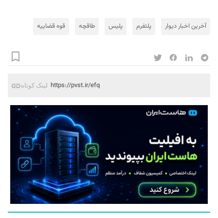
آخرین اخبار دیوار
پلتفرم
پلیس
طاقچه
قوه قضاییه
https://pvst.ir/efq
لینک کوتاه