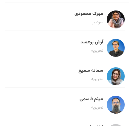
مهرک محمودی
سردبیر
آرش برهمند
تحریریه
سمانه سمیع
تحریریه
میثم قاسمی
تحریریه
لیلا حنارود