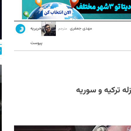
مهدی جعفری
تحریریه
مترجم
پیوست
زله ترکیه و سوریه