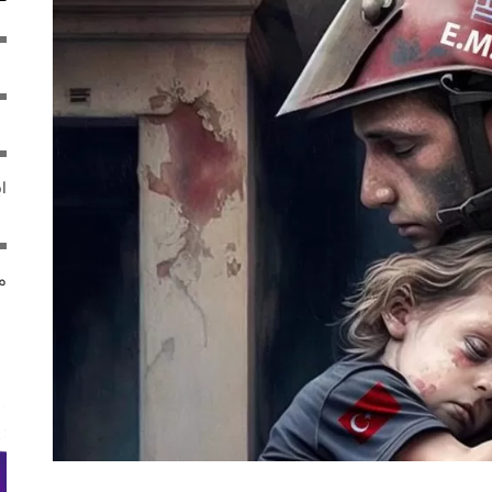
ایر
مص