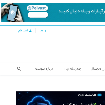
ورود
ثبت نام
رز دیجیتال
چندرسانه‌ای
درباره پیوست