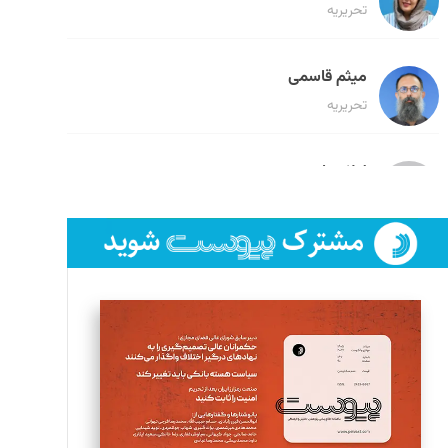
تحریریه
میثم قاسمی
تحریریه
لیلا حنارود
تحریریه
فائزه فتحی رستمی
تحریریه
سروش کرمیان
تحریریه