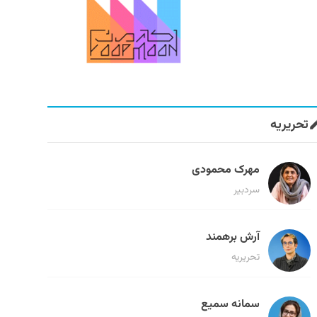
تحریریه
مهرک محمودی
سردبیر
آرش برهمند
تحریریه
سمانه سمیع