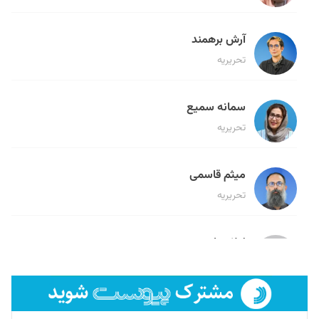
آرش برهمند
تحریریه
سمانه سمیع
تحریریه
میثم قاسمی
تحریریه
لیلا حنارود
تحریریه
فائزه فتحی رستمی