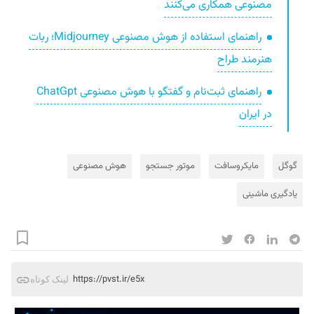
مصنوعی همکاری می‌کنند
راهنمای استفاده از هوش مصنوعی Midjourney؛ ربات
هنرمند طراح
راهنمای ثبت‌نام و گفتگو با هوش مصنوعی ChatGpt
در ایران
گوگل
مایکروسافت
موتور جستجو
هوش مصنوعی
یادگیری ماشینی
https://pvst.ir/e5x
لینک کوتاه