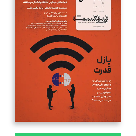
سروش کرمیان
تحریریه
مینا پاکدل
تحریریه
یسنا امان‌پور
تحریریه
ملینا جعفری
تحریریه
مصطفی مسجدی آرانی
تحریریه