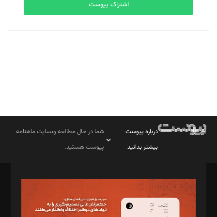
اشتراک پیوست
بابک نقاش
تحریریه
درباره پیوست
شما در حال مطالعه وبسایت ماهنامه
بیشتر بدانید
پیوست هستید.
صاحب امتیاز: موسسه پرسش (پویندگان راز ستاره شمال)
مدیر مسئول: محمدباقر اثنی‌عشری
سردبیر: مهرک محمودی
دبیر تحریریه: میثم قاسمی