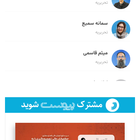
تحریریه
سمانه سمیع
تحریریه
میثم قاسمی
تحریریه
لیلا حنارود
تحریریه
فائزه فتحی رستمی
تحریریه