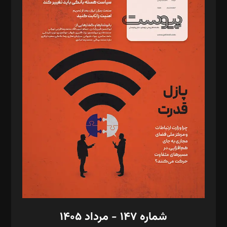
د‌بیر ناداستان: سمانه سمیع
د‌بیر خدمت و تجارت: ابوالفضل رجبی
د‌بیر حقوق فناوری: حسام‌الدین ایپکچی
د‌بیر پیوست جهان: مینا پاکدل
د‌بیر تحریریه آنلاین: بابک نقاش
تحریریه‌: مجتبی محمود‌ی، آرش برهمند، یسنا امان‌پور، سروش کرمیان،
مصطفی مسجدی آرانی، ابوالفضل رجبی، زهرا فکرانه، فائزه فتحی
رستمی،مصطفی باستان
ویرایش: نگار استاد‌‌آقا
طراح یونیفرم: مجید توکلی
فیلمبرداری و عکاسی: امیر شفیعی، مانی لطفی زاده
گرافیک و صفحه‌آرایی: سید‌سبحان‌علی ثابت
مد‌یر توسعه تجاری: کامبیز برید‌
امور مالی: شاپور رهبری، محمد‌ کاظمی‌نیا
امور اد‌اری: راضیه محمود‌ی
شماره ۱۴۷ - مرداد ۱۴۰۵
مرکز تماس: ۰۲۱۴۲۸۲۴۰۰۰