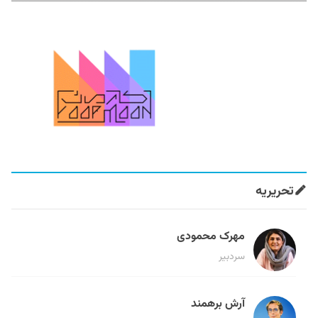
تحریریه
مهرک محمودی
سردبیر
آرش برهمند