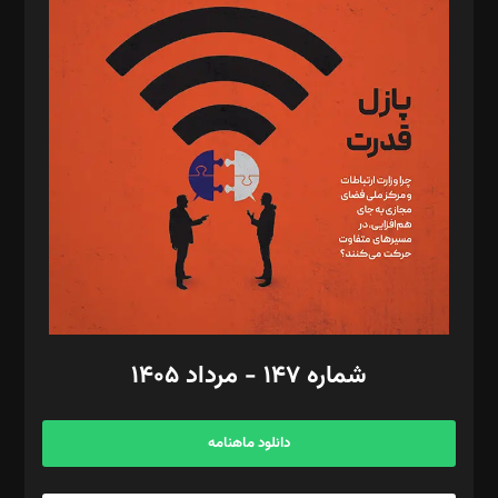
د‌بیر پیوست جهان: مینا پاکدل
د‌بیر تحریریه آنلاین: بابک نقاش
تحریریه‌: مجتبی محمود‌ی، آرش برهمند، یسنا امان‌پور، سروش کرمیان،
مصطفی مسجدی آرانی، ابوالفضل رجبی، زهرا فکرانه، فائزه فتحی
رستمی،مصطفی باستان
ویرایش: نگار استاد‌‌آقا
طراح یونیفرم: مجید توکلی
فیلمبرداری و عکاسی: امیر شفیعی، مانی لطفی زاده
گرافیک و صفحه‌آرایی: سید‌سبحان‌علی ثابت
مد‌یر توسعه تجاری: کامبیز برید‌
امور مالی: شاپور رهبری، محمد‌ کاظمی‌نیا
امور اد‌اری: راضیه محمود‌ی
شماره ۱۴۷ - مرداد ۱۴۰۵
مرکز تماس: ۰۲۱۴۲۸۲۴۰۰۰
آگهی و مشترکین: ۰۹۱۹۹۹۹۰۴۵۴
دانلود ماهنامه