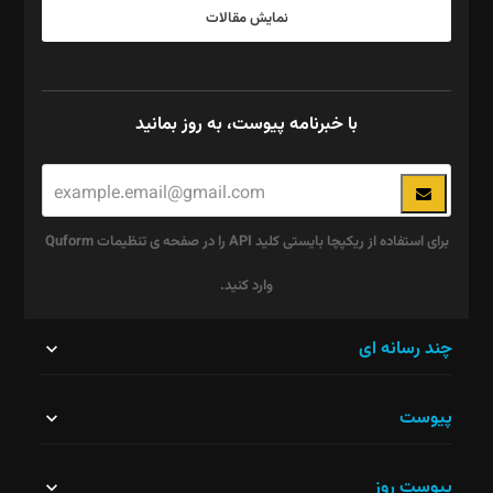
نمایش مقالات
با خبرنامه پیوست، به روز بمانید
برای استفاده از ریکپچا بایستی کلید API را در صفحه ی تنظیمات Quform
وارد کنید.
این
چند رسانه ای
قسمت
پیوست
نباید
خالی
پیوست روز