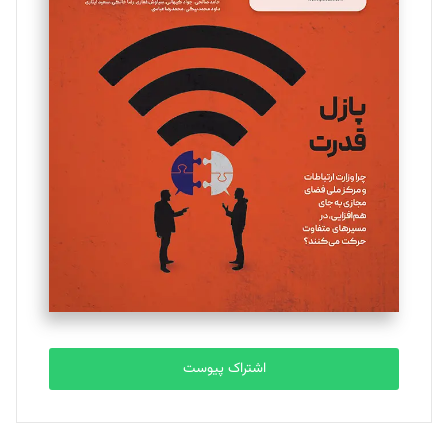
مینا پاکدل
تحریریه
یسنا امان‌پور
تحریریه
ملینا جعفری
تحریریه
مصطفی مسجدی آرانی
تحریریه
اشتراک پیوست
بابک نقاش
تحریریه