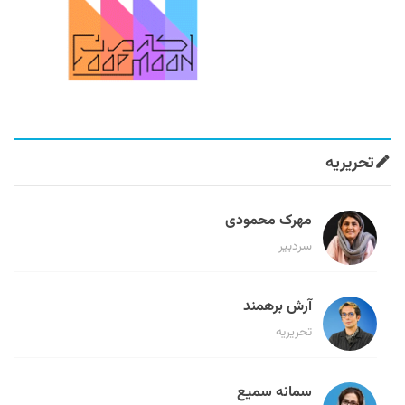
تحریریه
مهرک محمودی
سردبیر
آرش برهمند
تحریریه
سمانه سمیع