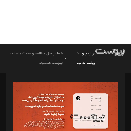
درباره پیوست
شما در حال مطالعه وبسایت ماهنامه
بیشتر بدانید
پیوست هستید.
صاحب امتیاز: موسسه پرسش (پویندگان راز ستاره شمال)
مدیر مسئول: محمدباقر اثنی‌عشری
سردبیر: مهرک محمودی
دبیر تحریریه: میثم قاسمی
د‌بیر ناداستان: سمانه سمیع
د‌بیر خدمت و تجارت: ابوالفضل رجبی
د‌بیر حقوق فناوری: حسام‌الدین ایپکچی