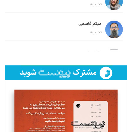
تحریریه
میثم قاسمی
تحریریه
لیلا حنارود
تحریریه
فائزه فتحی رستمی
تحریریه
سروش کرمیان
تحریریه