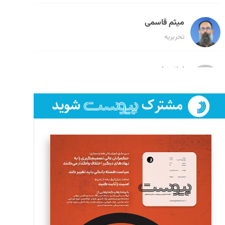
میثم قاسمی
تحریریه
لیلا حنارود
تحریریه
فائزه فتحی رستمی
تحریریه
سروش کرمیان
تحریریه
مینا پاکدل