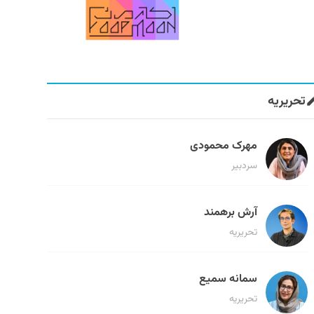
تحریریه
مهرک محمودی
سردبیر
آرش برهمند
تحریریه
سمانه سمیع
تحریریه