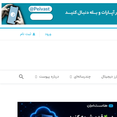
ورود
ثبت نام
رز دیجیتال
چندرسانه‌ای
درباره پیوست