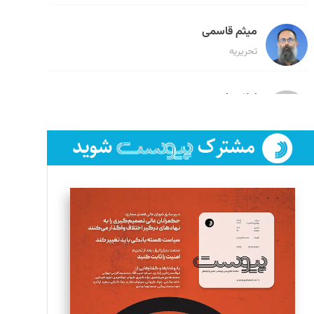
میثم قاسمی
تحریریه
لیلا حنارود
تحریریه
فائزه فتحی رستمی
تحریریه
سروش کرمیان
تحریریه
مینا پاکدل