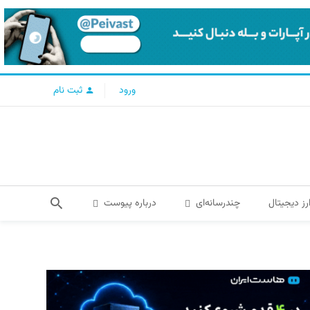
ورود
ثبت نام
رز دیجیتال
چندرسانه‌ای
درباره پیوست