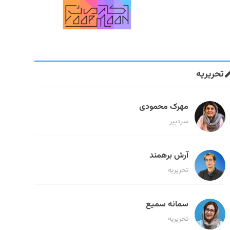
تحریریه
مهرک محمودی
سردبیر
آرش برهمند
تحریریه
سمانه سمیع
تحریریه