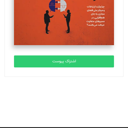
ملینا جعفری
تحریریه
مصطفی مسجدی آرانی
تحریریه
اشتراک پیوست
بابک نقاش
تحریریه