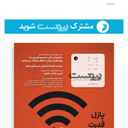
لیلا حنارود
تحریریه
فائزه فتحی رستمی
تحریریه
سروش کرمیان
تحریریه
مینا پاکدل
تحریریه
یسنا امان‌پور
تحریریه