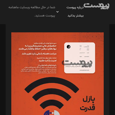
درباره پیوست
شما در حال مطالعه وبسایت ماهنامه
بیشتر بدانید
پیوست هستید.
صاحب امتیاز: موسسه پرسش (پویندگان راز ستاره شمال)
مدیر مسئول: محمدباقر اثنی‌عشری
سردبیر: مهرک محمودی
دبیر تحریریه: میثم قاسمی
د‌بیر ناداستان: سمانه سمیع
د‌بیر خدمت و تجارت: ابوالفضل رجبی
د‌بیر حقوق فناوری: حسام‌الدین ایپکچی
د‌بیر پیوست جهان: مینا پاکدل
د‌بیر تحریریه آنلاین: بابک نقاش
تحریریه‌: مجتبی محمود‌ی، آرش برهمند، یسنا امان‌پور، سروش کرمیان،
مصطفی مسجدی آرانی، ابوالفضل رجبی، زهرا فکرانه، فائزه فتحی
رستمی،مصطفی باستان
ویرایش: نگار استاد‌‌آقا