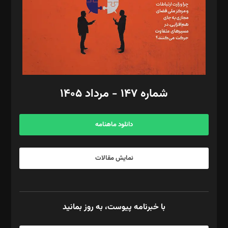
طراح یونیفرم: مجید توکلی
فیلمبرداری و عکاسی: امیر شفیعی، مانی لطفی زاده
گرافیک و صفحه‌آرایی: سید‌سبحان‌علی ثابت
مد‌یر توسعه تجاری: کامبیز برید‌
امور مالی: شاپور رهبری، محمد‌ کاظمی‌نیا
امور اد‌اری: راضیه محمود‌ی
شماره ۱۴۷ - مرداد ۱۴۰۵
مرکز تماس: ۰۲۱۴۲۸۲۴۰۰۰
آگهی و مشترکین: ۰۹۱۹۹۹۹۰۴۵۴
دانلود ماهنامه
نمایش مقالات
با خبرنامه پیوست، به روز بمانید