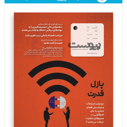
فائزه فتحی رستمی
تحریریه
سروش کرمیان
تحریریه
مینا پاکدل
تحریریه
یسنا امان‌پور
تحریریه
ملینا جعفری
تحریریه