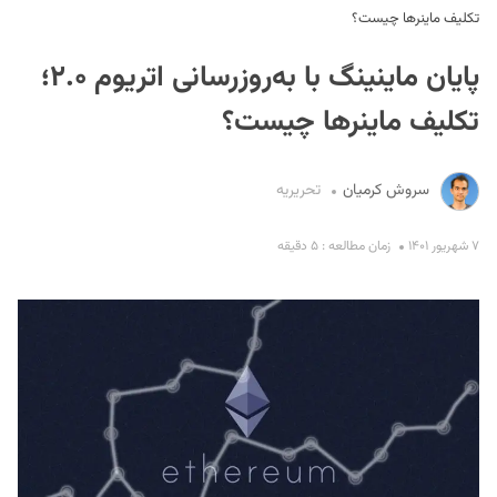
تکلیف ماینرها چیست؟
پایان ماینینگ با به‌روزرسانی اتریوم ۲.۰؛
تکلیف ماینرها چیست؟
سروش کرمیان
تحریریه
S
۷ شهریور ۱۴۰۱
زمان مطالعه : ۵ دقیقه