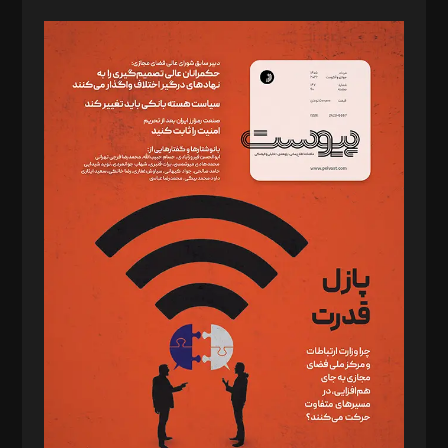
صاحب امتیاز: موسسه پرسش (پویندگان راز ستاره شمال)
مدیر مسئول: محمدباقر اثنی‌عشری
سردبیر: مهرک محمودی
دبیر تحریریه: میثم قاسمی
د‌بیر ناداستان: سمانه سمیع
د‌بیر خدمت و تجارت: ابوالفضل رجبی
د‌بیر حقوق فناوری: حسام‌الدین ایپکچی
د‌بیر پیوست جهان: مینا پاکدل
د‌بیر تحریریه آنلاین: بابک نقاش
تحریریه‌: مجتبی محمود‌ی، آرش برهمند، یسنا امان‌پور، سروش کرمیان،
مصطفی مسجدی آرانی، ابوالفضل رجبی، زهرا فکرانه، فائزه فتحی
رستمی،مصطفی باستان
ویرایش: نگار استاد‌‌آقا
طراح یونیفرم: مجید توکلی
فیلمبرداری و عکاسی: امیر شفیعی، مانی لطفی زاده
گرافیک و صفحه‌آرایی: سید‌سبحان‌علی ثابت