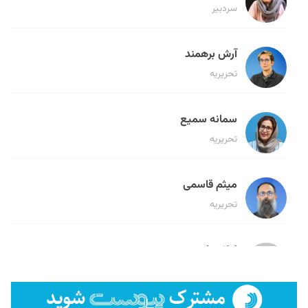
سردبیر
آرش برهمند
تحریریه
سمانه سمیع
تحریریه
میثم قاسمی
تحریریه
لیلا حنارود
تحریریه