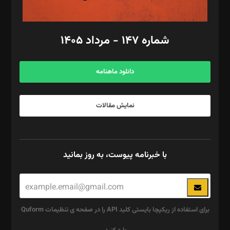
مد‌یر توسعه تجاری: کامبیز برید‌
امور مالی: شاپور رهبری، محمد‌ کاظمی‌نیا
امور اد‌اری: راضیه محمود‌ی
شماره ۱۴۷ - مرداد ۱۴۰۵
مرکز تماس: ۰۲۱۴۲۸۲۴۰۰۰
آگهی و مشترکین: ۰۹۱۹۹۹۹۰۴۵۴
دانلود ماهنامه
نمایش مقالات
با خبرنامه پیوست، به روز بمانید
برای استفاده از ریکپچا بایستی کلید API را در صفحه ی تنظیمات Quform