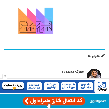
تحریریه
مهرک محمودی
x
سردبیر
آرش برهمند
تحریریه