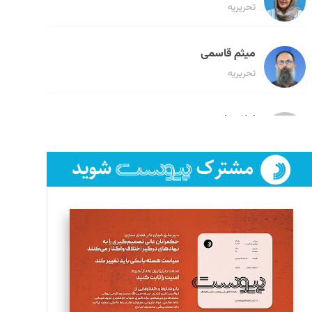
تحریریه
میثم قاسمی
تحریریه
لیلا حنارود
تحریریه
فائزه فتحی رستمی
تحریریه
سروش کرمیان
تحریریه