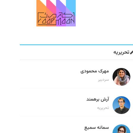
تحریریه
مهرک محمودی
سردبیر
آرش برهمند
تحریریه
سمانه سمیع