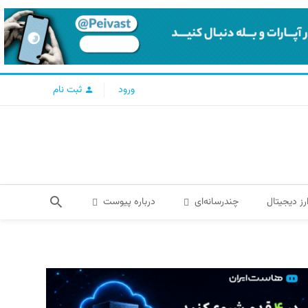
ورود
ثبت نام
رز دیجیتال
چندرسانه‌ای
درباره پیوست