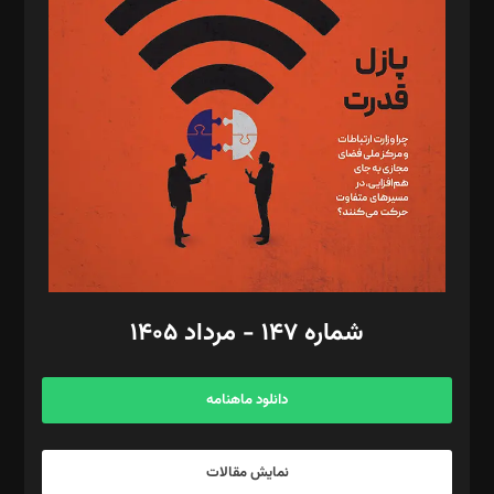
د‌بیر تحریریه آنلاین: بابک نقاش
تحریریه‌: مجتبی محمود‌ی، آرش برهمند، یسنا امان‌پور، سروش کرمیان،
مصطفی مسجدی آرانی، ابوالفضل رجبی، زهرا فکرانه، فائزه فتحی
رستمی،مصطفی باستان
ویرایش: نگار استاد‌‌آقا
طراح یونیفرم: مجید توکلی
فیلمبرداری و عکاسی: امیر شفیعی، مانی لطفی زاده
گرافیک و صفحه‌آرایی: سید‌سبحان‌علی ثابت
مد‌یر توسعه تجاری: کامبیز برید‌
امور مالی: شاپور رهبری، محمد‌ کاظمی‌نیا
امور اد‌اری: راضیه محمود‌ی
شماره ۱۴۷ - مرداد ۱۴۰۵
مرکز تماس: ۰۲۱۴۲۸۲۴۰۰۰
آگهی و مشترکین: ۰۹۱۹۹۹۹۰۴۵۴
دانلود ماهنامه
نمایش مقالات