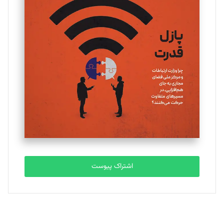
تحریریه
یسنا امان‌پور
تحریریه
ملینا جعفری
تحریریه
مصطفی مسجدی آرانی
تحریریه
اشتراک پیوست
بابک نقاش
تحریریه