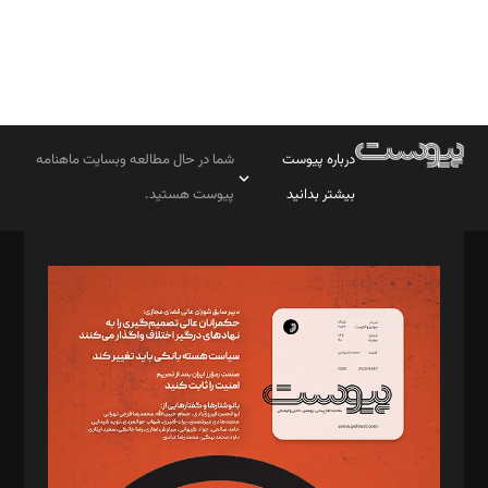
درباره پیوست
شما در حال مطالعه وبسایت ماهنامه
بیشتر بدانید
پیوست هستید.
صاحب امتیاز: موسسه پرسش (پویندگان راز ستاره شمال)
مدیر مسئول: محمدباقر اثنی‌عشری
سردبیر: مهرک محمودی
دبیر تحریریه: میثم قاسمی
د‌بیر ناداستان: سمانه سمیع
د‌بیر خدمت و تجارت: ابوالفضل رجبی
د‌بیر حقوق فناوری: حسام‌الدین ایپکچی
د‌بیر پیوست جهان: مینا پاکدل