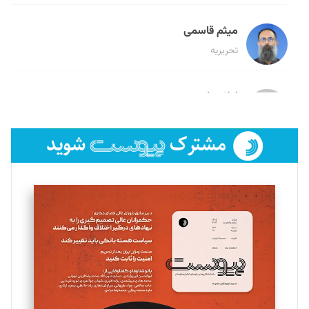
میثم قاسمی
تحریریه
لیلا حنارود
تحریریه
فائزه فتحی رستمی
تحریریه
سروش کرمیان
تحریریه
مینا پاکدل