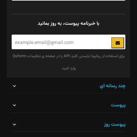
با خبرنامه پیوست، به روز بمانید
برای استفاده از ریکپچا بایستی کلید API را در صفحه ی تنظیمات Quform
وارد کنید.
این
چند رسانه ای
قسمت
پیوست
نباید
خالی
پیوست روز
رها