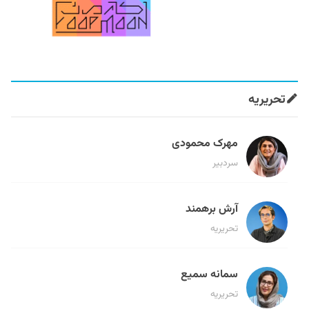
تحریریه
مهرک محمودی
سردبیر
آرش برهمند
تحریریه
سمانه سمیع
تحریریه