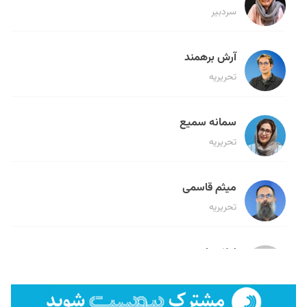
سردبیر
آرش برهمند
تحریریه
سمانه سمیع
تحریریه
میثم قاسمی
تحریریه
لیلا حنارود
تحریریه