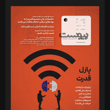
صاحب امتیاز: موسسه پرسش (پویندگان راز ستاره شمال)
مدیر مسئول: محمدباقر اثنی‌عشری
سردبیر: مهرک محمودی
دبیر تحریریه: میثم قاسمی
د‌بیر ناداستان: سمانه سمیع
د‌بیر خدمت و تجارت: ابوالفضل رجبی
د‌بیر حقوق فناوری: حسام‌الدین ایپکچی
د‌بیر پیوست جهان: مینا پاکدل
د‌بیر تحریریه آنلاین: بابک نقاش
تحریریه‌: مجتبی محمود‌ی، آرش برهمند، یسنا امان‌پور، سروش کرمیان،
مصطفی مسجدی آرانی، ابوالفضل رجبی، زهرا فکرانه، فائزه فتحی
رستمی،مصطفی باستان
ویرایش: نگار استاد‌‌آقا
طراح یونیفرم: مجید توکلی
فیلمبرداری و عکاسی: امیر شفیعی، مانی لطفی زاده
گرافیک و صفحه‌آرایی: سید‌سبحان‌علی ثابت