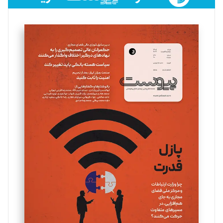
فائزه فتحی رستمی
تحریریه
سروش کرمیان
تحریریه
مینا پاکدل
تحریریه
یسنا امان‌پور
تحریریه
ملینا جعفری
تحریریه