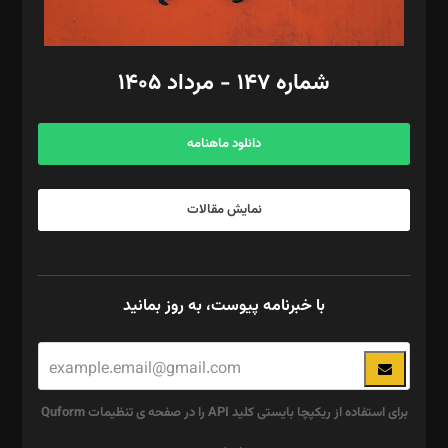
مد‌یر توسعه تجاری: کامبیز برید‌
امور مالی: شاپور رهبری، محمد‌ کاظمی‌نیا
امور اد‌اری: راضیه محمود‌ی
شماره ۱۴۷ - مرداد ۱۴۰۵
مرکز تماس: ۰۲۱۴۲۸۲۴۰۰۰
آگهی و مشترکین: ۰۹۱۹۹۹۹۰۴۵۴
دانلود ماهنامه
نمایش مقالات
با خبرنامه پیوست، به روز بمانید
برای استفاده از ریکپچا بایستی کلید API را در صفحه ی تنظیمات Quform