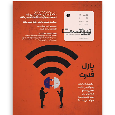
تحریریه
سروش کرمیان
تحریریه
مینا پاکدل
تحریریه
یسنا امان‌پور
تحریریه
ملینا جعفری
تحریریه
مصطفی مسجدی آرانی