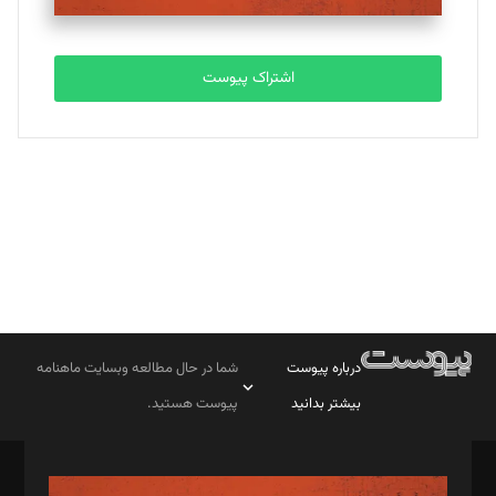
تحریریه
اشتراک پیوست
بابک نقاش
تحریریه
درباره پیوست
شما در حال مطالعه وبسایت ماهنامه
بیشتر بدانید
پیوست هستید.
صاحب امتیاز: موسسه پرسش (پویندگان راز ستاره شمال)
مدیر مسئول: محمدباقر اثنی‌عشری