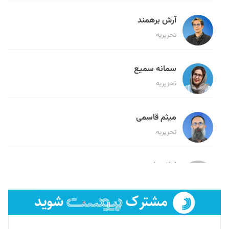
آرش برهمند
تحریریه
سمانه سمیع
تحریریه
میثم قاسمی
تحریریه
لیلا حنارود
تحریریه
فائزه فتحی رستمی