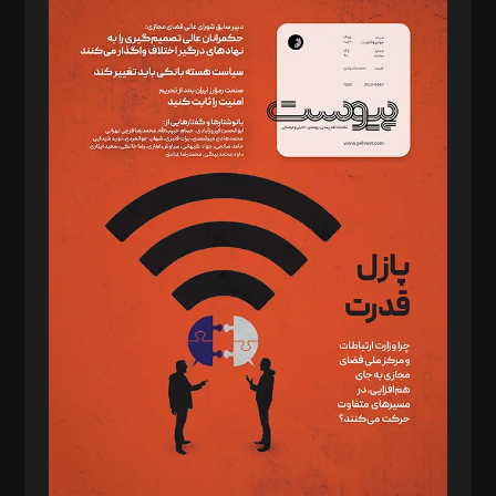
سردبیر: مهرک محمودی
دبیر تحریریه: میثم قاسمی
د‌بیر ناداستان: سمانه سمیع
د‌بیر خدمت و تجارت: ابوالفضل رجبی
د‌بیر حقوق فناوری: حسام‌الدین ایپکچی
د‌بیر پیوست جهان: مینا پاکدل
د‌بیر تحریریه آنلاین: بابک نقاش
تحریریه‌: مجتبی محمود‌ی، آرش برهمند، یسنا امان‌پور، سروش کرمیان،
مصطفی مسجدی آرانی، ابوالفضل رجبی، زهرا فکرانه، فائزه فتحی
رستمی،مصطفی باستان
ویرایش: نگار استاد‌‌آقا
طراح یونیفرم: مجید توکلی
فیلمبرداری و عکاسی: امیر شفیعی، مانی لطفی زاده
گرافیک و صفحه‌آرایی: سید‌سبحان‌علی ثابت
مد‌یر توسعه تجاری: کامبیز برید‌
امور مالی: شاپور رهبری، محمد‌ کاظمی‌نیا