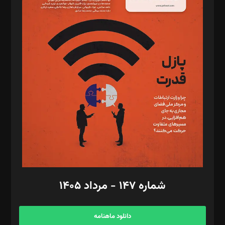
د‌بیر حقوق فناوری: حسام‌الدین ایپکچی
د‌بیر پیوست جهان: مینا پاکدل
د‌بیر تحریریه آنلاین: بابک نقاش
تحریریه‌: مجتبی محمود‌ی، آرش برهمند، یسنا امان‌پور، سروش کرمیان،
مصطفی مسجدی آرانی، ابوالفضل رجبی، زهرا فکرانه، فائزه فتحی
رستمی،مصطفی باستان
ویرایش: نگار استاد‌‌آقا
طراح یونیفرم: مجید توکلی
فیلمبرداری و عکاسی: امیر شفیعی، مانی لطفی زاده
گرافیک و صفحه‌آرایی: سید‌سبحان‌علی ثابت
مد‌یر توسعه تجاری: کامبیز برید‌
امور مالی: شاپور رهبری، محمد‌ کاظمی‌نیا
امور اد‌اری: راضیه محمود‌ی
شماره ۱۴۷ - مرداد ۱۴۰۵
مرکز تماس: ۰۲۱۴۲۸۲۴۰۰۰
آگهی و مشترکین: ۰۹۱۹۹۹۹۰۴۵۴
دانلود ماهنامه