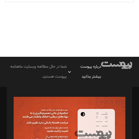
تحریریه
درباره پیوست
شما در حال مطالعه وبسایت ماهنامه
بیشتر بدانید
پیوست هستید.
صاحب امتیاز: موسسه پرسش (پویندگان راز ستاره شمال)
مدیر مسئول: محمدباقر اثنی‌عشری
سردبیر: مهرک محمودی
دبیر تحریریه: میثم قاسمی
د‌بیر ناداستان: سمانه سمیع
د‌بیر خدمت و تجارت: ابوالفضل رجبی