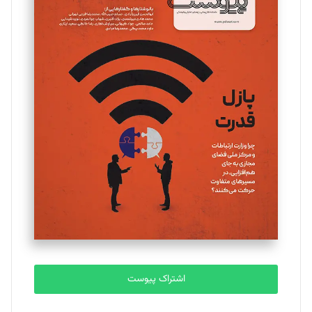
مینا پاکدل
تحریریه
یسنا امان‌پور
تحریریه
ملینا جعفری
تحریریه
مصطفی مسجدی آرانی
تحریریه
اشتراک پیوست
بابک نقاش