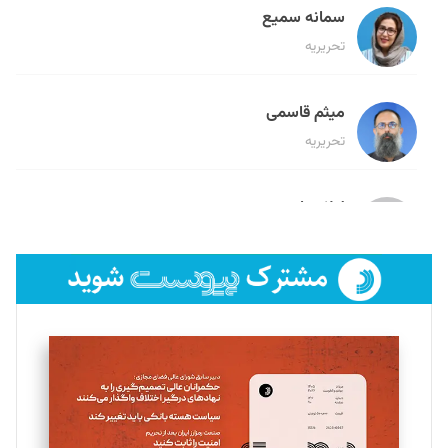
سمانه سمیع
تحریریه
میثم قاسمی
تحریریه
لیلا حنارود
تحریریه
فائزه فتحی رستمی
تحریریه
سروش کرمیان
تحریریه