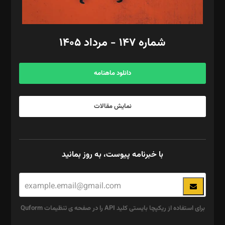
مد‌یر توسعه تجاری: کامبیز برید‌
امور مالی: شاپور رهبری، محمد‌ کاظمی‌نیا
امور اد‌اری: راضیه محمود‌ی
شماره ۱۴۷ - مرداد ۱۴۰۵
مرکز تماس: ۰۲۱۴۲۸۲۴۰۰۰
آگهی و مشترکین: ۰۹۱۹۹۹۹۰۴۵۴
دانلود ماهنامه
نمایش مقالات
با خبرنامه پیوست، به روز بمانید
برای استفاده از ریکپچا بایستی کلید API را در صفحه ی تنظیمات Quform