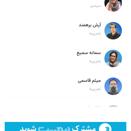
سردبیر
آرش برهمند
تحریریه
سمانه سمیع
تحریریه
میثم قاسمی
تحریریه
لیلا حنارود
تحریریه