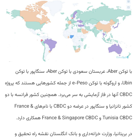
با توکن Aber، عربستان سعودی با توکن Aber، سنگاپور با توکن
Ubin، و اروگوئه با توکن e-Peso از جمله کشورهایی هستند که پروژه
CBDC آنها در فاز آزمایشی به‌ سر می‌برد. همچنین کشور فرانسه با دو
کشور تانزانیا و سنگاپور در عرضه دو CBDC با نام‌های France &
Tunisia CBDC و France & Singapore CBDC همکاری دارد.
در بریتانیا، وزارت خزانه‌داری و بانک انگلستان نقشه راه تحقیق و