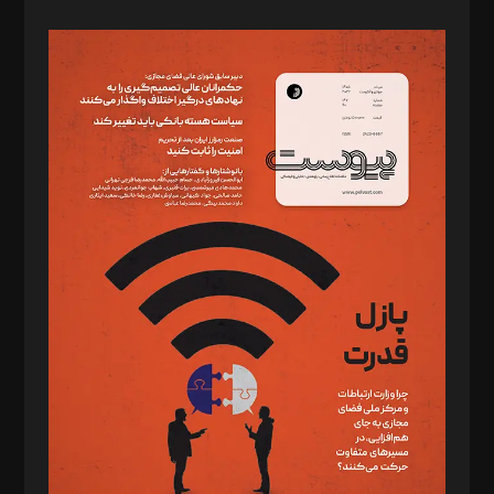
صاحب امتیاز: موسسه پرسش (پویندگان راز ستاره شمال)
مدیر مسئول: محمدباقر اثنی‌عشری
سردبیر: مهرک محمودی
دبیر تحریریه: میثم قاسمی
د‌بیر ناداستان: سمانه سمیع
د‌بیر خدمت و تجارت: ابوالفضل رجبی
د‌بیر حقوق فناوری: حسام‌الدین ایپکچی
د‌بیر پیوست جهان: مینا پاکدل
د‌بیر تحریریه آنلاین: بابک نقاش
تحریریه‌: مجتبی محمود‌ی، آرش برهمند، یسنا امان‌پور، سروش کرمیان،
مصطفی مسجدی آرانی، ابوالفضل رجبی، زهرا فکرانه، فائزه فتحی
رستمی،مصطفی باستان
ویرایش: نگار استاد‌‌آقا
طراح یونیفرم: مجید توکلی
فیلمبرداری و عکاسی: امیر شفیعی، مانی لطفی زاده
گرافیک و صفحه‌آرایی: سید‌سبحان‌علی ثابت