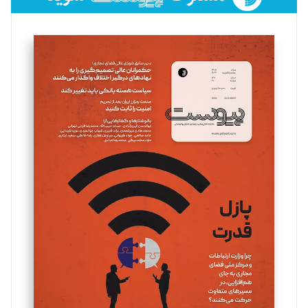
فائزه فتحی رستمی
تحریریه
سروش کرمیان
تحریریه
مینا پاکدل
تحریریه
یسنا امان‌پور
تحریریه
ملینا جعفری
تحریریه